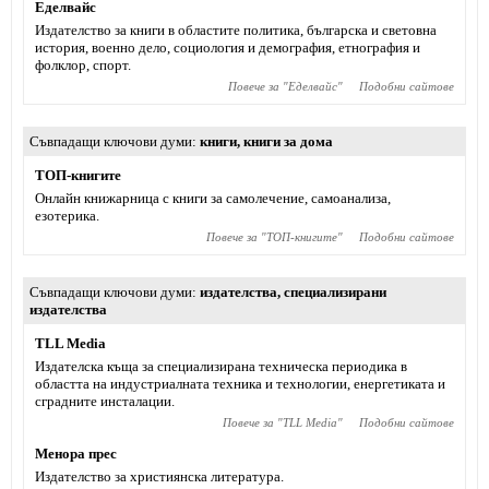
Еделвайс
Издателство за книги в областите политика, българска и световна
история, военно дело, социология и демография, етнография и
фолклор, спорт.
Повече за "
Еделвайс
"
Подобни сайтове
Съвпадащи ключови думи
книги
,
книги за дома
ТОП-книгите
Онлайн книжарница с книги за самолечение, самоанализа,
езотерика.
Повече за "
ТОП-книгите
"
Подобни сайтове
Съвпадащи ключови думи
издателства
,
специализирани
издателства
TLL Media
Издателска къща за специализирана техническа периодика в
областта на индустриалната техника и технологии, енергетиката и
сградните инсталации.
Повече за "
TLL Media
"
Подобни сайтове
Менора прес
Издателство за християнска литература.