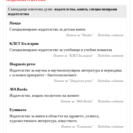
Съвпадащи ключови думи
издателства
,
книги
,
специализирани
издателства
Панда
Специализирано издателство за детски книги.
Повече за "
Панда
"
Подобни сайтове
КЛЕТ България
Специализирано издателство за учебници и учебни помагала.
Повече за "
КЛЕТ България
"
Подобни сайтове
Diagnosis press
Издателство за научна и научнопопулярна литература и периодика
с основен приоритет - биотехнологиите.
Повече за "
Diagnosis press
"
Подобни сайтове
AVA Books
Издателство, изцяло посветено на жените.
Повече за "
AVA Books
"
Подобни сайтове
Еуниката
Издателство за книги в областта на здравето, уелнеса,
художествената литература, изкуството.
Повече за "
Еуниката
"
Подобни сайтове