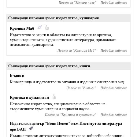
Повече за "
Менора прес
"
Подобни сайтове
Съвпадащи ключови думи
издателства
,
кулинария
Кралица Маб
Издателство за книги в областта на литературната критика,
хуманитаристиката, художествената литература, приложната
психология, кулинарията.
Повече за "
Кралица Маб
"
Подобни сайтове
Съвпадащи ключови думи
издателства
,
книги
Е-книги
Книжарница и издателство за заглавия и издания в електронен вид.
Повече за "
Е-книги
"
Подобни сайтове
Критика и хуманизъм
Независимо издателство, специализирано в областта на
съвременните хуманитарни и социални науки.
Повече за "
Критика и хуманизъм
"
Подобни сайтове
Издателски център "Боян Пенев" към Институт за литература
при БАН
Издава авторски литературоведски трудове, юбилейни сборници,