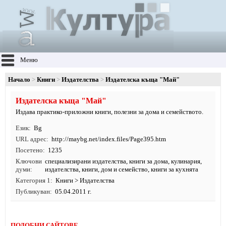
Меню
Начало
Книги
Издателства
Издателска къща "Май"
Издателска къща "Май"
Издава практико-приложни книги, полезни за дома и семейството.
Език
Bg
URL адрес
http:/
/
maybg.
net/
index.
files/
Page395.
htm
Посетено
1235
Ключови
специализирани издателства
,
книги за дома
,
кулинария
,
думи
издателства
,
книги
, дом и семейство, книги за кухнята
Категория 1
Книги
>
Издателства
Публикуван
05.04.2011 г.
ПОДОБНИ САЙТОВЕ