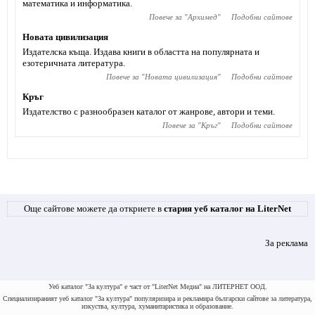
математика и информатика.
Повече за "
Архимед
"
Подобни сайтове
Новата цивилизация
Издателска къща. Издава книги в областта на популярната и
езотеричната литература.
Повече за "
Новата цивилизация
"
Подобни сайтове
Кръг
Издателство с разнообразен каталог от жанрове, автори и теми.
Повече за "
Кръг
"
Подобни сайтове
Още сайтове можете да откриете в
стария уеб каталог на LiterNet
За реклама
Уеб каталог "За култура" е част от "LiterNet Медиа" на ЛИТЕРНЕТ ООД.
Специализираният уеб каталог "За култура" популяризира и рекламира български сайтове за литература,
изкуства, култура, хуманитаристика и образование.