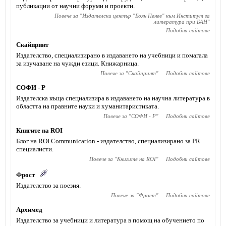
публикации от научни форуми и проекти.
Повече за "
Издателски център "Боян Пенев" към Институт за
литература при БАН
"
Подобни сайтове
Скайпринт
Издателство, специализирано в издаването на учебници и помагала
за изучаване на чужди езици. Книжарница.
Повече за "
Скайпринт
"
Подобни сайтове
СОФИ - Р
Издателска къща специализира в издаването на научна литература в
областта на правните науки и хуманитаристиката.
Повече за "
СОФИ - Р
"
Подобни сайтове
Книгите на ROI
Блог на ROI Communication - издателство, специализирано за PR
специалисти.
Повече за "
Книгите на ROI
"
Подобни сайтове
Фрост
Издателство за поезия.
Повече за "
Фрост
"
Подобни сайтове
Архимед
Издателство за учебници и литература в помощ на обучението по