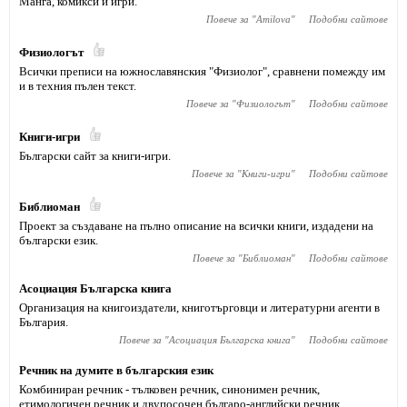
Манга, комикси и игри.
Повече за "
Amilova
"
Подобни сайтове
Физиологът
Всички преписи на южнославянския "Физиолог", сравнени помежду им
и в техния пълен текст.
Повече за "
Физиологът
"
Подобни сайтове
Книги-игри
Български сайт за книги-игри.
Повече за "
Книги-игри
"
Подобни сайтове
Библиоман
Проект за създаване на пълно описание на всички книги, издадени на
български език.
Повече за "
Библиоман
"
Подобни сайтове
Асоциация Българска книга
Организация на книгоиздатели, книготърговци и литературни агенти в
България.
Повече за "
Асоциация Българска книга
"
Подобни сайтове
Речник на думите в българския език
Комбиниран речник - тълковен речник, синонимен речник,
етимологичен речник и двупосочен българо-английски речник.