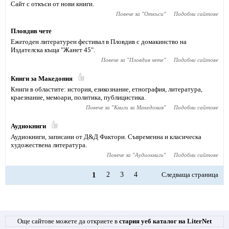
Сайт с откъси от нови книги.
Повече за "
Откъси
"
Подобни сайтове
Пловдив чете
Ежегоден литературен фестивал в Пловдив с домакинство на
Издателска къща "Жанет 45".
Повече за "
Пловдив чете
"
Подобни сайтове
Книги за Македония
Книги в областите: история, езикознание, етнография, литература,
краезнание, мемоари, политика, публицистика.
Повече за "
Книги за Македония
"
Подобни сайтове
Аудиокниги
Аудиокниги, записани от Д&Д Фактори. Съвременна и класическа
художествена литература.
Повече за "
Аудиокниги
"
Подобни сайтове
1
2
3
4
Следваща страница
Още сайтове можете да откриете в
стария уеб каталог на LiterNet