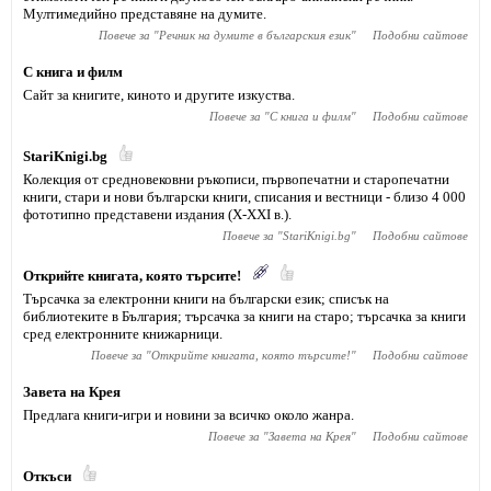
Мултимедийно представяне на думите.
Повече за "
Речник на думите в българския език
"
Подобни сайтове
С книга и филм
Сайт за книгите, киното и другите изкуства.
Повече за "
С книга и филм
"
Подобни сайтове
StariKnigi.bg
Колекция от средновековни ръкописи, първопечатни и старопечатни
книги, стари и нови български книги, списания и вестници - близо 4 000
фототипно представени издания (X-XXI в.).
Повече за "
StariKnigi.bg
"
Подобни сайтове
Открийте книгата, която търсите!
Търсачка за електронни книги на български език; списък на
библиотеките в България; търсачка за книги на старо; търсачка за книги
сред електронните книжарници.
Повече за "
Открийте книгата, която търсите!
"
Подобни сайтове
Завета на Крея
Предлага книги-игри и новини за всичко около жанра.
Повече за "
Завета на Крея
"
Подобни сайтове
Откъси