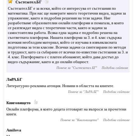
Състезател.БГ
Състезател.БГ е за всеки, който се интересува от състезания по
математика. При нас ще намерите много теоретични видеа, задачи за
упражнение, както и подробни решения на тези задачи. Ние
разработваме образователни онлайн платформи и помагала, в които
се разглеждат видеа с теоретични части, както и задачи за
самостоятелна работа. Всяка една задача е подробно решена на
съответната платформа. Нашата платформа за 3. и 4. клас съдържа
всичкия необходим материал, който се изучава в извънкласната
подготовка за тези класове. Всички задачи са синтезирани по методи
и трудност, като са събирани от всички по-известни състезания за 3. и
4. клас. Платформата е с платен абонамент, който дава достъп до
видео съдържание, както и до онлайн общност.
Повече за "
Състезател.БГ
"
Подобни сайтове
ЛиРА.БГ
Литературно-рекламна агенция. Новини в областта на книгите.
Повече за "
ЛиРА.БГ
"
Подобни сайтове
Книговището
Онлайн платформа, в която децата отговарят на въпроси за прочетени
книги.
Повече за "
Книговището
"
Подобни сайтове
Amilova