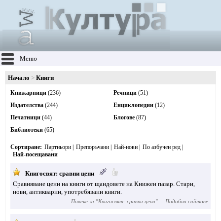
Меню
Начало
Книги
Книжарници
(236)
Речници
(51)
Издателства
(244)
Енциклопедии
(12)
Печатници
(44)
Блогове
(87)
Библиотеки
(65)
Сортиране
Партньори
Препоръчани
Най-нови
По азбучен ред
Най-посещавани
Книгосвят: сравни цени
Сравняване цени на книги от щандовете на Книжен пазар. Стари,
нови, антикварни, употребявани книги.
Повече за "
Книгосвят: сравни цени
"
Подобни сайтове