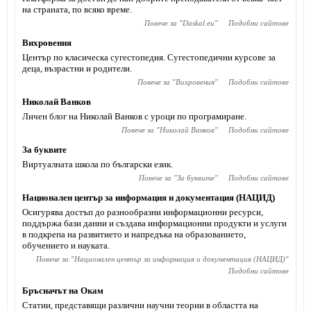
на страната, по всяко време.
Повече за "
Daskal.eu
"
Подобни сайтове
Вихровения
Център по класическа сугестопедия. Сугестопедични курсове за
деца, възрастни и родители.
Повече за "
Вихровения
"
Подобни сайтове
Николай Ванков
Личен блог на Николай Ванков с уроци по програмиране.
Повече за "
Николай Ванков
"
Подобни сайтове
За буквите
Виртуалната школа по български език.
Повече за "
За буквите
"
Подобни сайтове
Национален център за информация и документация (НАЦИД)
Осигурява достъп до разнообразни информационни ресурси,
поддържа бази данни и създава информационни продукти и услуги
в подкрепа на развитието и напредъка на образованието,
обучението и науката.
Повече за "
Национален център за информация и документация (НАЦИД)
"
Подобни сайтове
Бръсначът на Окам
Статии, представящи различни научни теории в областта на