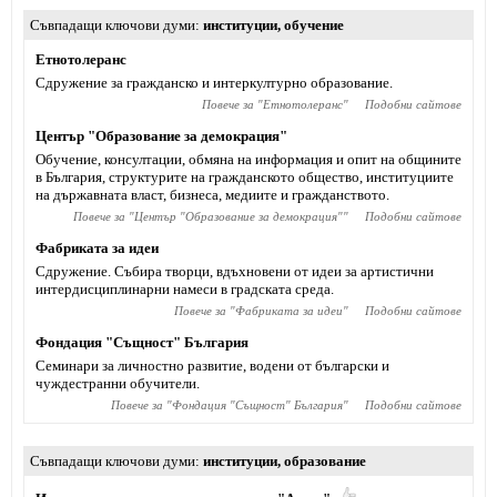
Съвпадащи ключови думи
институции
,
обучение
Етнотолеранс
Сдружение за гражданско и интеркултурно образование.
Повече за "
Етнотолеранс
"
Подобни сайтове
Център "Образование за демокрация"
Обучение, консултации, обмяна на информация и опит на общините
в България, структурите на гражданското общество, институциите
на държавната власт, бизнеса, медиите и гражданството.
Повече за "
Център "Образование за демокрация"
"
Подобни сайтове
Фабриката за идеи
Сдружение. Събира творци, вдъхновени от идеи за артистични
интердисциплинарни намеси в градската среда.
Повече за "
Фабриката за идеи
"
Подобни сайтове
Фондация "Същност" България
Семинари за личностно развитие, водени от български и
чуждестранни обучители.
Повече за "
Фондация "Същност" България
"
Подобни сайтове
Съвпадащи ключови думи
институции
,
образование