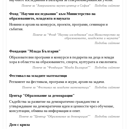
Повече за "
Американски научен център в София
"
Подобни сайтове
Фонд "Научни изследвания" към Министерство на
образованието, младежта и науката
Новини и архив на конкурси, проекти, програми, семинари и
събития.
Повече за "
Фонд "Научни изследвания" към Министерство на
образованието, младежта и науката
"
Подобни сайтове
Фондация "Млада България"
Образователни програми и конкурси в подкрепа на деца и млади
хора в областта на образованието, спорта, културата и екологията.
Повече за "
Фондация "Млада България"
"
Подобни сайтове
Фестивал на младите математици
Регламент на фестивала, програма и жури, архив на задачи.
Повече за "
Фестивал на младите математици
"
Подобни сайтове
Център "Образование за демокрация"
Съдейства за развитие на демократично гражданство и
утвърждаване на демократични идеи и ценности чрез обучение,
консултации, обмяна на информация и опит.
Повече за "
Център "Образование за демокрация"
"
Подобни сайтове
Дом с крила