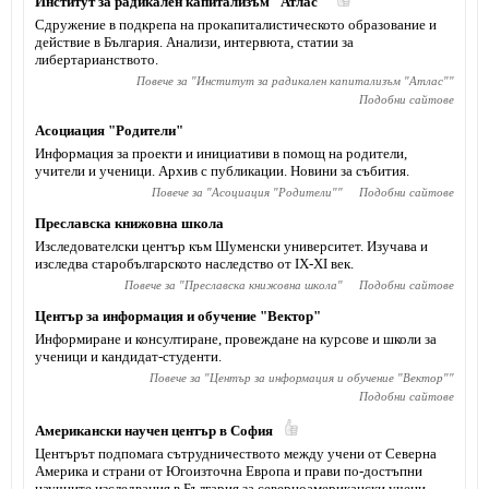
Институт за радикален капитализъм "Атлас"
Сдружение в подкрепа на прокапиталистическото образование и
действие в България. Анализи, интервюта, статии за
либертарианството.
Повече за "
Институт за радикален капитализъм "Атлас"
"
Подобни сайтове
Асоциация "Родители"
Информация за проекти и инициативи в помощ на родители,
учители и ученици. Архив с публикации. Новини за събития.
Повече за "
Асоциация "Родители"
"
Подобни сайтове
Преславска книжовна школа
Изследователски център към Шуменски университет. Изучава и
изследва старобългарското наследство от IX-XI век.
Повече за "
Преславска книжовна школа
"
Подобни сайтове
Център за информация и обучение "Вектор"
Информиране и консултиране, провеждане на курсове и школи за
ученици и кандидат-студенти.
Повече за "
Център за информация и обучение "Вектор"
"
Подобни сайтове
Американски научен център в София
Центърът подпомага сътрудничеството между учени от Северна
Америка и страни от Югоизточна Европа и прави по-достъпни
научните изследвания в България за северноамерикански учени.