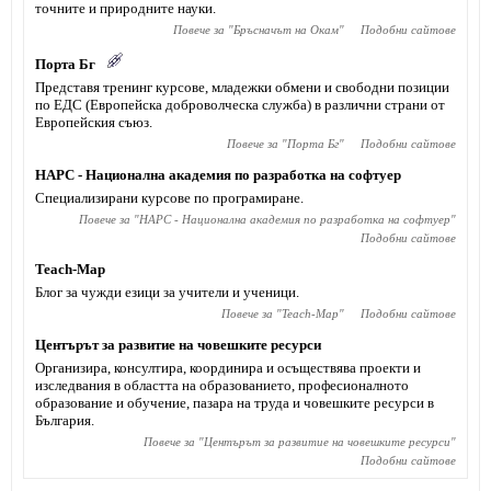
точните и природните науки.
Повече за "
Бръсначът на Окам
"
Подобни сайтове
Порта Бг
Представя тренинг курсове, младежки обмени и свободни позиции
по ЕДС (Европейска доброволческа служба) в различни страни от
Европейския съюз.
Повече за "
Порта Бг
"
Подобни сайтове
НАРС - Национална академия по разработка на софтуер
Специализирани курсове по програмиране.
Повече за "
НАРС - Национална академия по разработка на софтуер
"
Подобни сайтове
Teach-Map
Блог за чужди езици за учители и ученици.
Повече за "
Teach-Map
"
Подобни сайтове
Центърът за развитие на човешките ресурси
Организира, консултира, координира и осъществява проекти и
изследвания в областта на образованието, професионалното
образование и обучение, пазара на труда и човешките ресурси в
България.
Повече за "
Центърът за развитие на човешките ресурси
"
Подобни сайтове