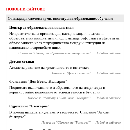
ПОДОБНИ САЙТОВЕ
Съвпадащи ключови думи
институции
,
образование
,
обучение
Център за образователни инициативи
Неправителствена организация, насърчаваща иновативни
образователни инициативи и подпомагаща реформите в сферата на
образованието чрез сътрудничество между институции на
национално и европейско ниво.
Повече за "
Център за образователни инициативи
"
Подобни сайтове
Детски стъпки
Ателие за развитие на креативността и интелекта.
Повече за "
Детски стъпки
"
Подобни сайтове
Фондация "Дон Боско България"
Подпомага възпитаването и образоването на млади хора в
неравностойно положение от всички етноси в България.
Повече за "
Фондация "Дон Боско България"
"
Подобни сайтове
Сдружение "Българче"
В помощ на децата и детското творчество. Списание "Аз съм
българче".
Повече за "
Сдружение "Българче"
"
Подобни сайтове