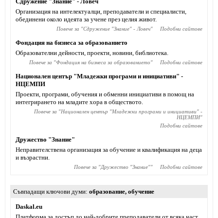
Сдружение "Знание" - Ловеч
Организация на интелектуалци, преподаватели и специалисти,
обединени около идеята за учене през целия живот.
Повече за "
Сдружение "Знание" - Ловеч
"
Подобни сайтове
Фондация на бизнеса за образованието
Образователни дейности, проекти, новини, библиотека.
Повече за "
Фондация на бизнеса за образованието
"
Подобни сайтове
Национален център "Младежки програми и инициативи" -
НЦЕМПИ
Проекти, програми, обучения и обменни инициативи в помощ на
интегрирането на младите хора в обществото.
Повече за "
Национален център "Младежки програми и инициативи" -
НЦЕМПИ
"
Подобни сайтове
Дружество "Знание"
Неправителствена организация за обучение и квалификация на деца
и възрастни.
Повече за "
Дружество "Знание"
"
Подобни сайтове
Съвпадащи ключови думи
образование
,
обучение
Daskal.eu
Платформа за достъп до най-добрите преподаватели от всяка част