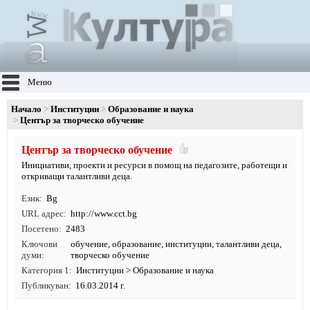
Меню
Начало
Институции
Образование и наука
Център за творческо обучение
Център за творческо обучение
Инициативи, проекти и ресурси в помощ на педагозите, работещи и
откриващи талантливи деца.
Език
Bg
URL адрес
http:/
/
www.
cct.
bg
Посетено
2483
Ключови
обучение
,
образование
,
институции
, талантливи деца,
думи
творческо обучение
Категория 1
Институции
>
Образование и наука
Публикуван
16.03.2014 г.