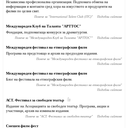
Независима професионална организация. Подпомага обмена на
информация и контакти сред хора на изкуството и продуценти на
филми по целия свят.
Повече за "
International Talent Club (ITC)
"
Подобни сайтове
Международен Клуб на Таланта "АРТТОС"
Фондация, подпомагаща конкурси за драматургия.
Повече за "
Международен Клуб на Таланта "АРТТОС"
"
Подобни сайтове
Международен фестивал на етнографския филм
Програма на предстоящо и архив на предходни издания.
Повече за "
Международен фестивал на етнографския филм
"
Подобни сайтове
Международен фестивал на етнографския филм
Блог на фестивала на етнографския филм.
Повече за "
Международен фестивал на етнографския филм
"
Подобни сайтове
АСТ. Фестивал за свободен театър
Издание на Асоциацията за свободен театър. Програма, акции и
участници, архив на изминали издания.
Повече за "
АСТ. Фестивал за свободен театър
"
Подобни сайтове
Смешен филм фест