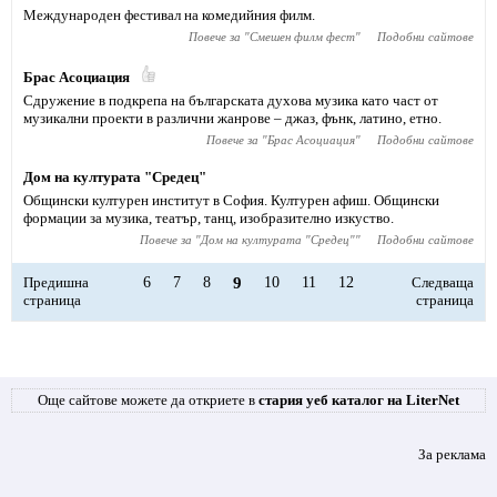
Международен фестивал на комедийния филм.
Повече за "
Смешен филм фест
"
Подобни сайтове
Брас Асоциация
Сдружение в подкрепа на българската духова музика като част от
музикални проекти в различни жанрове – джаз, фънк, латино, етно.
Повече за "
Брас Асоциация
"
Подобни сайтове
Дом на културата "Средец"
Общински културен институт в София. Културен афиш. Общински
формации за музика, театър, танц, изобразително изкуство.
Повече за "
Дом на културата "Средец"
"
Подобни сайтове
Предишна
6
7
8
9
10
11
12
Следваща
страница
страница
Още сайтове можете да откриете в
стария уеб каталог на LiterNet
За реклама