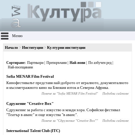
Меню
Начало
Институции
Културни институции
Сортиране
Партньори
Препоръчани
Най-нови
По азбучен ред
Най-посещавани
Sofia MENAR Film Festival
Кинофестивалът представя най-доброто от игралното, документалното
и късометражното кино на Близкия изток и Северна Африка.
Повече за "
Sofia MENAR Film Festival
"
Подобни сайтове
Сдружение "Creative Box"
Сдружение за работа с изкуство и млади хора. Софийски фестивал
"Театър в аванс" и още изкуства "в аванс".
Повече за "
Сдружение "Creative Box"
"
Подобни сайтове
International Talent Club (ITC)