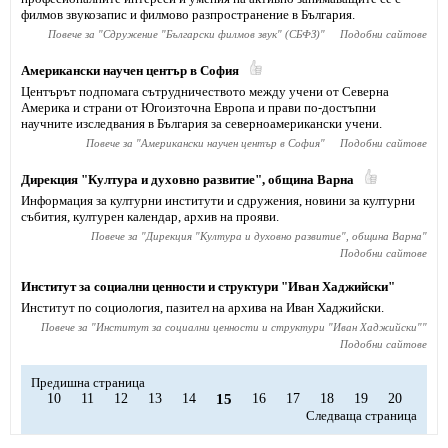
филмов звукозапис и филмово разпространение в България.
Повече за "
Сдружение "Български филмов звук" (СБФЗ)
"
Подобни сайтове
Американски научен център в София
Центърът подпомага сътрудничеството между учени от Северна
Америка и страни от Югоизточна Европа и прави по-достъпни
научните изследвания в България за северноамерикански учени.
Повече за "
Американски научен център в София
"
Подобни сайтове
Дирекция "Култура и духовно развитие", община Варна
Информация за културни институти и сдружения, новини за културни
събития, културен календар, архив на прояви.
Повече за "
Дирекция "Култура и духовно развитие", община Варна
"
Подобни сайтове
Институт за социални ценности и структури "Иван Хаджийски"
Институт по социология, пазител на архива на Иван Хаджийски.
Повече за "
Институт за социални ценности и структури "Иван Хаджийски"
"
Подобни сайтове
Предишна страница
10
11
12
13
14
15
16
17
18
19
20
Следваща страница