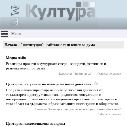
Меню
Начало
"институции" - сайтове с тази ключова дума
Медиа лайв
Реализира проекти в културната сфера - концерти, фестивали и
развлекателни програми.
Повече за "
Медиа лайв
"
Подобни сайтове
Център за проучване на нови религиозни движения
Проучва и анализира съвременните религиозни движения от
тоталитарен и деструктивен тип, предоставя консултации и
информация по тези въпроси и подпомага правилното ориентиране в
тази област на държавата, образователните институции и обществото.
Повече за "
Център за проучване на нови религиозни движения
"
Подобни сайтове
Център за психосоциална подкрепа