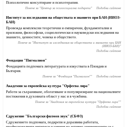
Психологично консултиране и психотерапия.
Повече за "
Център за психосоциална подкрепа
"
Подобни сайтове
Институт за изследвания на обществата и знанието при БАН (ИИОЗ-
БАН)
Провежда комплексни теоретични и емпирични, фундаментални и
приложни, философски, социологически и науковедски изследвания на
знанието, ценностите, човека и обществото.
Повече за "
Институт за изследвания на обществата и знанието при БАН
(ИИОЗ-БАН)
"
Подобни сайтове
Фондация "Пигмалион"
Фондацията подпомага литературата и изкуствата в Пловдив и
България.
Повече за "
Фондация "Пигмалион"
"
Подобни сайтове
Академия за европейска култура "Орфеева лира"
Работи за съхраняване, обогатяване и популяризиране на националните
постижения в духовната област у нас и в чужбина.
Повече за "
Академия за европейска култура "Орфеева лира"
"
Подобни сайтове
Сдружение "Български филмов звук" (СБФЗ)
Сдружението подпомага, подкрепя и доразвива работата,
професионалните интереси и умения на активно занимаващите се с