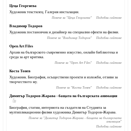
Цеца Георгиева
Художник текстилец. Галерия инсталации.
Повече за "
Цеца Георгиева
"
Подобни сайтове
Владимир Тодоров
Художник постановчик и дизайнер на специални ефекти на филми.
Повече за "
Владимир Тодоров
"
Подобни сайтове
Open Art Files
Архив на българското съвременно изкуство, онлайн библиотека и
среда за арт критика.
Повече за "
Open Art Files
"
Подобни сайтове
Коста Тонев
Художник. Биография, осъществени проекти и изложби, отзиви за
творчеството му.
Повече за "
Коста Тонев
"
Подобни сайтове
Димитър Тодоров-Жарава - бащата на българската анимация
Биография, статии, интервюта на създателя на Студията за
мултипликационни филми художника Димитър Тодоров-Жарава.
Повече за "
Димитър Тодоров-Жарава - бащата на българската
анимация
"
Подобни сайтове