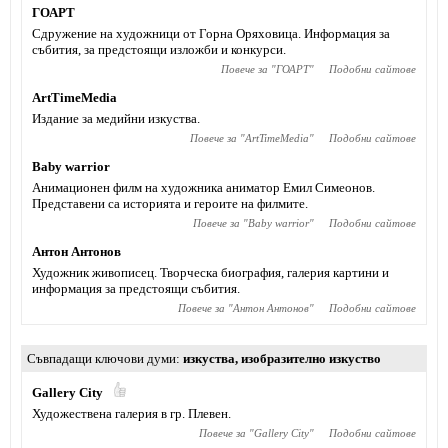
ГОАРТ
Сдружение на художници от Горна Оряховица. Информация за
събития, за предстоящи изложби и конкурси.
Повече за "
ГОАРТ
"
Подобни сайтове
ArtTimeMedia
Издание за медийни изкуства.
Повече за "
ArtTimeMedia
"
Подобни сайтове
Baby warrior
Анимационен филм на художника аниматор Емил Симеонов.
Представени са историята и героите на филмите.
Повече за "
Baby warrior
"
Подобни сайтове
Антон Антонов
Художник живописец. Творческа биография, галерия картини и
информация за предстоящи събития.
Повече за "
Антон Антонов
"
Подобни сайтове
Съвпадащи ключови думи
изкуства
,
изобразително изкуство
Gallery City
Художествена галерия в гр. Плевен.
Повече за "
Gallery City
"
Подобни сайтове