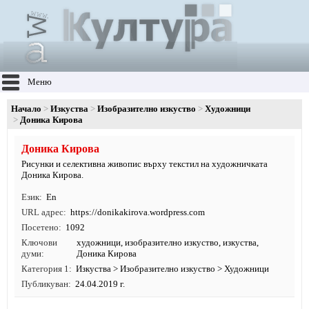
Меню
Начало
Изкуства
Изобразително изкуство
Художници
Доника Кирова
Доника Кирова
Рисунки и селективна живопис върху текстил на художничката
Доника Кирова.
Език
En
URL адрес
https:/
/
donikakirova.
wordpress.
com
Посетено
1092
Ключови
художници
,
изобразително изкуство
,
изкуства
,
думи
Доника Кирова
Категория 1
Изкуства
>
Изобразително изкуство
>
Художници
Публикуван
24.04.2019 г.