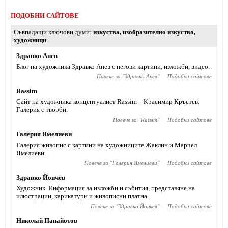
ПОДОБНИ САЙТОВЕ
Съвпадащи ключови думи
изкуства
,
изобразително изкуство
,
художници
Здравко Анев
Блог на художника Здравко Анев с негови картини, изложби, видео.
Повече за "
Здравко Анев
"
Подобни сайтове
Rassim
Сайт на художника концептуалист Rassim – Красимир Кръстев.
Галерия с творби.
Повече за "
Rassim
"
Подобни сайтове
Галерия Ямелиеви
Галерия живопис с картини на художниците Жаклин и Марчел
Ямелиеви.
Повече за "
Галерия Ямелиеви
"
Подобни сайтове
Здравко Йончев
Художник. Информация за изложби и събития, представяне на
илюстрации, карикатури и живописни платна.
Повече за "
Здравко Йончев
"
Подобни сайтове
Николай Панайотов