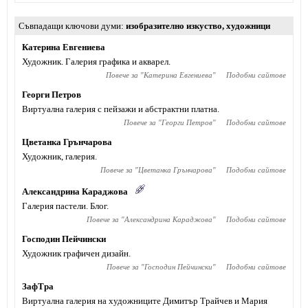
Съвпадащи ключови думи
изобразително изкуство
,
художници
Катерина Евгениева
Художник. Галерия графика и акварел.
Повече за "
Катерина Евгениева
"
Подобни сайтове
Георги Петров
Виртуална галерия с пейзажи и абстрактни платна.
Повече за "
Георги Петров
"
Подобни сайтове
Цветанка Грънчарова
Художник, галерия.
Повече за "
Цветанка Грънчарова
"
Подобни сайтове
Александрина Караджова
Галерия пастели. Блог.
Повече за "
Александрина Караджова
"
Подобни сайтове
Господин Пейчински
Художник графичен дизайн.
Повече за "
Господин Пейчински
"
Подобни сайтове
ЗафТра
Виртуална галерия на художниците Димитър Трайчев и Мария