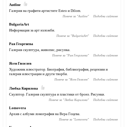
Autline
Галерия на графити артистите Esteo и Dilom.
Повече за "
Autline
"
Подобни сайтове
BulgariaArt
Информация за арт изложби.
Повече за "
BulgariaArt
"
Подобни сайтове
Рая Георгиева
Галерия скулптура, живопис, рисунка.
Повече за "
Рая Георгиева
"
Подобни сайтове
Ясен Гюзелев
Художник илюстратор. Биография, библиография, рецензии и
галерия илюстрации и други творби.
Повече за "
Ясен Гюзелев
"
Подобни сайтове
Любка Кирилова
Скулптор. Галерия скулптура и пластики от бронз. Рисунки.
Повече за "
Любка Кирилова
"
Подобни сайтове
Lomovera
Архив с албуми ломография на Вера Гоцева.
Повече за "
Lomovera
"
Подобни сайтове