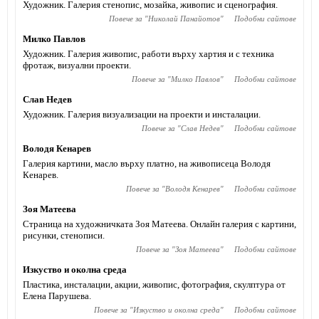
Художник. Галерия стенопис, мозайка, живопис и сценография.
Повече за "
Николай Панайотов
"
Подобни сайтове
Милко Павлов
Художник. Галерия живопис, работи върху хартия и с техника
фротаж, визуални проекти.
Повече за "
Милко Павлов
"
Подобни сайтове
Слав Недев
Художник. Галерия визуализации на проекти и инсталации.
Повече за "
Слав Недев
"
Подобни сайтове
Володя Кенарев
Галерия картини, масло върху платно, на живописеца Володя
Кенарев.
Повече за "
Володя Кенарев
"
Подобни сайтове
Зоя Матеева
Страница на художничката Зоя Матеева. Онлайн галерия с картини,
рисунки, стенописи.
Повече за "
Зоя Матеева
"
Подобни сайтове
Изкуство и околна среда
Пластика, инсталации, акции, живопис, фотография, скулптура от
Елена Парушева.
Повече за "
Изкуство и околна среда
"
Подобни сайтове