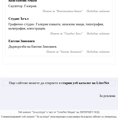
Константин Ачков
Скулптор. Галерия.
Повече за "
Константин Ачков
"
Подобни сайтове
Студио Ъгъл
Графично студио. Галерия плакати, запазени знаци, типография,
калиграфия, илюстрации.
Повече за "
Студио Ъгъл
"
Подобни сайтове
Евгени Зиновиев
Дърворезби на Евгени Зиновиев.
Повече за "
Евгени Зиновиев
"
Подобни сайтове
Още сайтове можете да откриете в
стария уеб каталог на LiterNet
За реклама
Уеб каталог "За култура" е част от "LiterNet Медиа" на ЛИТЕРНЕТ ООД.
Специализираният уеб каталог "За култура" популяризира и рекламира български сайтове за литература,