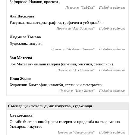
Зафиркова. Новини, проекти.
Повече за "
ЗафТра
"
Подобни сайтове
Ана Василева
Рисунки, компютърна графика, графичен и уеб дизайн.
Повече за "
Ана Василева
"
Подобни сайтове
Людмила Томова
Художник, галерия.
Повече за "
Людмила Томова
"
Подобни сайтове
Зоя Матеева
Зоя Матеева - онлайн галерия (картини, рисунки, стенописи).
Повече за "
Зоя Матеева
"
Подобни сайтове
Илия Желев
Художник. Биография, изложби, картини и литографии.
Повече за "
Илия Желев
"
Подобни сайтове
Съвпадащи ключови думи
изкуства
,
художници
Светлосянка
Онлайн българо-швейцарска галерия за продажба на съвременно
българско изкуство.
Повече за "
Светлосянка
"
Подобни сайтове