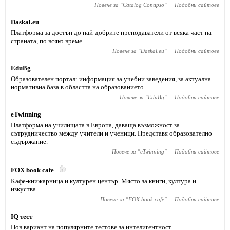
Повече за "
Catalog Contipso
"
Подобни сайтове
Daskal.eu
Платформа за достъп до най-добрите преподаватели от всяка част на
страната, по всяко време.
Повече за "
Daskal.eu
"
Подобни сайтове
EduBg
Образователен портал: информация за учебни заведения, за актуална
нормативна база в областта на образованието.
Повече за "
EduBg
"
Подобни сайтове
eTwinning
Платформа на училищата в Европа, даваща възможност за
сътрудничество между учители и ученици. Представя образователно
съдържание.
Повече за "
eTwinning
"
Подобни сайтове
FOX book cafe
Кафе-книжарница и културен център. Място за книги, култура и
изкуства.
Повече за "
FOX book cafe
"
Подобни сайтове
IQ тест
Нов вариант на популярните тестове за интелигентност.