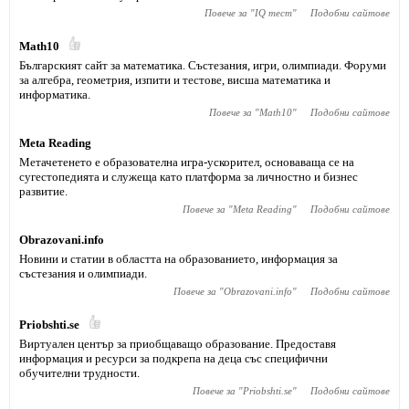
Повече за "
IQ тест
"
Подобни сайтове
Math10
Българският сайт за математика. Състезания, игри, олимпиади. Форуми
за алгебра, геометрия, изпити и тестове, висша математика и
информатика.
Повече за "
Math10
"
Подобни сайтове
Meta Reading
Метачетенето е образователна игра-ускорител, основаваща се на
сугестопедията и служеща като платформа за личностно и бизнес
развитие.
Повече за "
Meta Reading
"
Подобни сайтове
Obrazovani.info
Новини и статии в областта на образованието, информация за
състезания и олимпиади.
Повече за "
Obrazovani.info
"
Подобни сайтове
Priobshti.se
Виртуален център за приобщаващо образование. Предоставя
информация и ресурси за подкрепа на деца със специфични
обучителни трудности.
Повече за "
Priobshti.se
"
Подобни сайтове