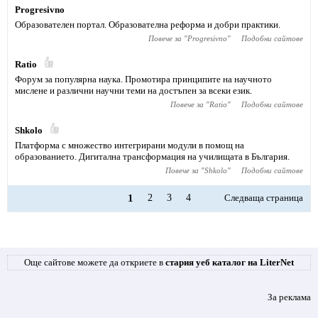
Progresivno
Образователен портал. Образователна реформа и добри практики.
Повече за "
Progresivno
"
Подобни сайтове
Ratio
Форум за популярна наука. Промотира принципите на научното
мислене и различни научни теми на достъпен за всеки език.
Повече за "
Ratio
"
Подобни сайтове
Shkolo
Платформа с множество интегрирани модули в помощ на
образованието. Дигитална трансформация на училищата в България.
Повече за "
Shkolo
"
Подобни сайтове
1
2
3
4
Следваща страница
Още сайтове можете да откриете в
стария уеб каталог на LiterNet
За реклама