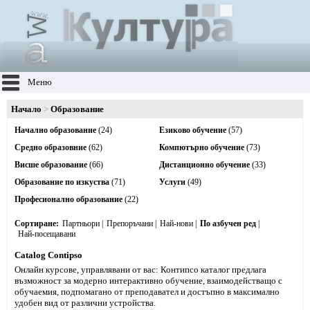
Меню
Начало
Образование
Начално образование
(24)
Езиково обучение
(57)
Средно образовние
(62)
Компютърно обучение
(73)
Висше образование
(66)
Дистанционно обучение
(33)
Образование по изкуства
(71)
Услуги
(49)
Професионално образование
(22)
Сортиране
Партньори
Препоръчани
Най-нови
По азбучен ред
Най-посещавани
Catalog Contipso
Онлайн курсове, управлявани от вас: Контипсо каталог предлага
възможност за модерно интерактивно обучение, взаимодействащо с
обучаемия, подпомагано от преподавател и достъпно в максимално
удобен вид от различни устройства.