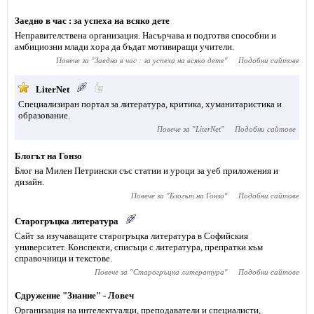
Заедно в час : за успеха на всяко дете
Неправителствена организация. Насърчава и подготвя способни и
амбициозни млади хора да бъдат мотивиращи учители.
Повече за "
Заедно в час : за успеха на всяко дете
"
Подобни сайтове
LiterNet
Специализиран портал за литература, критика, хуманитаристика и
образование.
Повече за "
LiterNet
"
Подобни сайтове
Блогът на Гонзо
Блог на Милен Петрински със статии и уроци за уеб приложения и
дизайн.
Повече за "
Блогът на Гонзо
"
Подобни сайтове
Старогръцка литература
Сайт за изучаващите старогръцка литература в Софийския
университет. Конспекти, списъци с литература, препратки към
справочници и текстове.
Повече за "
Старогръцка литература
"
Подобни сайтове
Сдружение "Знание" - Ловеч
Организация на интелектуалци, преподаватели и специалисти,