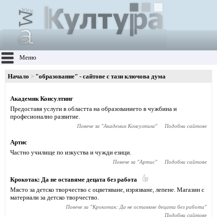
Меню
Начало
"образование" - сайтове с тази ключова дума
Академик Консултинг
Предоставя услуги в областта на образованието в чужбина и
професионално развитие.
Повече за "
Академик Консултинг
"
Подобни сайтове
Артис
Частно училище по изкуства и чужди езици.
Повече за "
Артис
"
Подобни сайтове
Крокотак: Да не оставяме децата без работа
Място за детско творчество с оцветяване, изрязване, лепене. Магазин с
материали за детско творчество.
Повече за "
Крокотак: Да не оставяме децата без работа
"
Подобни сайтове