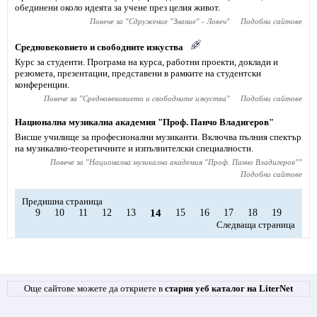
обединени около идеята за учене през целия живот.
Повече за "
Сдружение "Знание" - Ловеч
"
Подобни сайтове
Средновековието и свободните изкуства
Курс за студенти. Програма на курса, работни проекти, доклади и
резюмета, презентации, представени в рамките на студентски
конференции.
Повече за "
Средновековието и свободните изкуства
"
Подобни сайтове
Национална музикална академия "Проф. Панчо Владигеров"
Висше училище за професионални музиканти. Включва пълния спектър
на музикално-теоретичните и изпълнителски специалности.
Повече за "
Национална музикална академия "Проф. Панчо Владигеров"
"
Подобни сайтове
Предишна страница
9
10
11
12
13
14
15
16
17
18
19
Следваща страница
Още сайтове можете да откриете в
стария уеб каталог на LiterNet