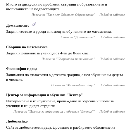
Място за дискусии по проблеми, свързани с образованието и
възпитанието на подрастващите.
Повече за "
Блог.net: Общност Образование
"
Подобни сайтове
Домашно.net
Задачи, тестове и уроци в помощ на обучението по математика.
Повече за "
Домашно.net
"
Подобни сайтове
Сборник по математика
Задачи и решения за ученици от 4-ти до 8-ми клас.
Повече за "
Сборник по математика
"
Подобни сайтове
Философия с деца
Занимания по философия в детската градина, с цел обучение на децата
в мислене.
Повече за "
Философия с деца
"
Подобни сайтове
Център за информация и обучение "Вектор"
Информиране и консултиране, провеждане на курсове и школи за
ученици и кандидат-студенти.
Повече за "
Център за информация и обучение "Вектор"
"
Подобни сайтове
Любознайко
Сайт за любознателни деца. Достъпно и разбираемо обяснение на