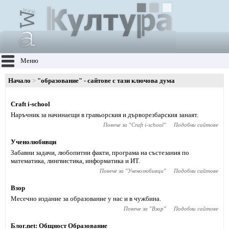
Меню
Начало
"образование" - сайтове с тази ключова дума
Craft i-school
Наръчник за начинаещи в гравьорския и дърворезбарския занаят.
Повече за "
Craft i-school
"
Подобни сайтове
Ученолюбивци
Забавни задачи, любопитни факти, програма на състезания по
математика, лингвистика, информатика и ИТ.
Повече за "
Ученолюбивци
"
Подобни сайтове
Взор
Месечно издание за образование у нас и в чужбина.
Повече за "
Взор
"
Подобни сайтове
Блог.net: Общност Образование