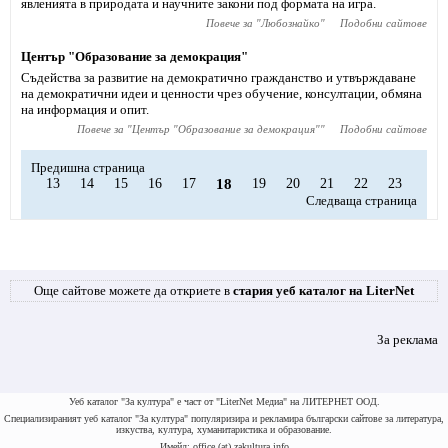
явленията в природата и научните закони под формата на игра.
Повече за "
Любознайко
"
Подобни сайтове
Център "Образование за демокрация"
Съдейства за развитие на демократично гражданство и утвърждаване
на демократични идеи и ценности чрез обучение, консултации, обмяна
на информация и опит.
Повече за "
Център "Образование за демокрация"
"
Подобни сайтове
Предишна страница
13
14
15
16
17
18
19
20
21
22
23
Следваща страница
Още сайтове можете да откриете в
стария уеб каталог на LiterNet
За реклама
Уеб каталог "За култура" е част от "LiterNet Медиа" на ЛИТЕРНЕТ ООД.
Специализираният уеб каталог "За култура" популяризира и рекламира български сайтове за литература,
изкуства, култура, хуманитаристика и образование.
Имейл: office (at) zakultura.info