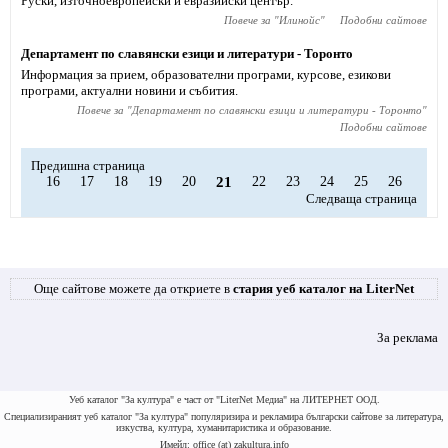
Руски, източноевропейски и евразийски център.
Повече за "
Илинойс
"
Подобни сайтове
Департамент по славянски езици и литератури - Торонто
Информация за прием, образователни програми, курсове, езикови
програми, актуални новини и събития.
Повече за "
Департамент по славянски езици и литератури - Торонто
"
Подобни сайтове
Предишна страница
16
17
18
19
20
21
22
23
24
25
26
Следваща страница
Още сайтове можете да откриете в
стария уеб каталог на LiterNet
За реклама
Уеб каталог "За култура" е част от "LiterNet Медиа" на ЛИТЕРНЕТ ООД.
Специализираният уеб каталог "За култура" популяризира и рекламира български сайтове за литература,
изкуства, култура, хуманитаристика и образование.
Имейл: office (at) zakultura.info