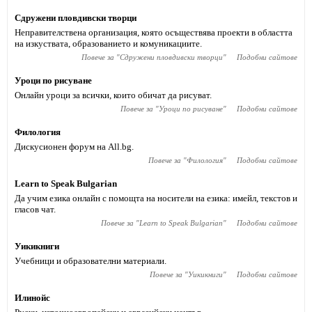
Сдружени пловдивски творци
Неправителствена организация, която осъществява проекти в областта
на изкуствата, образованието и комуникациите.
Повече за "
Сдружени пловдивски творци
"
Подобни сайтове
Уроци по рисуване
Онлайн уроци за всички, които обичат да рисуват.
Повече за "
Уроци по рисуване
"
Подобни сайтове
Филология
Дискусионен форум на All.bg.
Повече за "
Филология
"
Подобни сайтове
Learn to Speak Bulgarian
Да учим езика онлайн с помощта на носители на езика: имейл, текстов и
гласов чат.
Повече за "
Learn to Speak Bulgarian
"
Подобни сайтове
Уикикниги
Учебници и образователни материали.
Повече за "
Уикикниги
"
Подобни сайтове
Илинойс