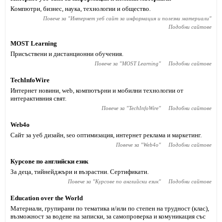
Компютри, бизнес, наука, технологии и общество.
Повече за "
Интернет уеб сайт за информация и полезни материали
"
Подобни сайтове
MOST Learning
Присъствени и дистанционни обучения.
Повече за "
MOST Learning
"
Подобни сайтове
TechInfoWire
Интернет новини, web, компютърни и мобилни технологии от
интерактивния свят.
Повече за "
TechInfoWire
"
Подобни сайтове
Web4o
Сайт за уеб дизайн, seo оптимизация, интернет реклама и маркетинг.
Повече за "
Web4o
"
Подобни сайтове
Курсове по английски език
За деца, тийнейджъри и възрастни. Сертификати.
Повече за "
Курсове по английски език
"
Подобни сайтове
Education over the World
Материали, групирани по тематика и/или по степен на трудност (клас),
възможност за водене на записки, за самопроверка и комуникация със