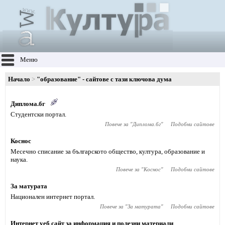
Меню
Начало
"образование" - сайтове с тази ключова дума
Диплома.бг
Студентски портал.
Повече за "
Диплома.бг
"
Подобни сайтове
Коснос
Месечно списание за българското общество, култура, образование и
наука.
Повече за "
Коснос
"
Подобни сайтове
За матурата
Национален интернет портал.
Повече за "
За матурата
"
Подобни сайтове
Интернет уеб сайт за информация и полезни материали