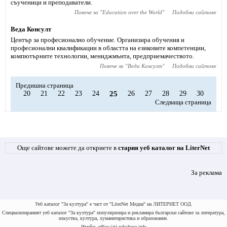
съученици и преподаватели.
Повече за "
Education over the World
"
Подобни сайтове
Веда Консулт
Център за професионално обучение. Организира обучения и
професионални квалификации в областта на езиковите компетенции,
компютърните технологии, мениджмънта, предприемачеството.
Повече за "
Веда Консулт
"
Подобни сайтове
Предишна страница
20
21
22
23
24
25
26
27
28
29
30
Следваща страница
Още сайтове можете да откриете в
стария уеб каталог на LiterNet
За реклама
Уеб каталог "За култура" е част от "LiterNet Медиа" на ЛИТЕРНЕТ ООД.
Специализираният уеб каталог "За култура" популяризира и рекламира български сайтове за литература,
изкуства, култура, хуманитаристика и образование.
Имейл: office (at) zakultura.info