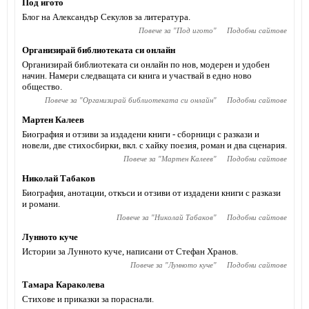
Под игото
Блог на Александър Секулов за литература.
Повече за "
Под игото
"
Подобни сайтове
Организирай библиотеката си онлайн
Организирай библиотеката си онлайн по нов, модерен и удобен
начин. Намери следващата си книга и участвай в едно ново
общество.
Повече за "
Организирай библиотеката си онлайн
"
Подобни сайтове
Мартен Калеев
Биография и отзиви за издадени книги - сборници с разкази и
новели, две стихосбирки, вкл. с хайку поезия, роман и два сценария.
Повече за "
Мартен Калеев
"
Подобни сайтове
Николай Табаков
Биография, анотации, откъси и отзиви от издадени книги с разкази
и романи.
Повече за "
Николай Табаков
"
Подобни сайтове
Лунното куче
Истории за Лунното куче, написани от Стефан Хранов.
Повече за "
Лунното куче
"
Подобни сайтове
Тамара Караколева
Стихове и приказки за пораснали.