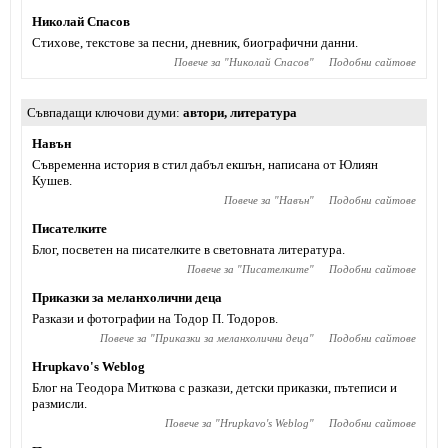
Николай Спасов
Стихове, текстове за песни, дневник, биографични данни.
Повече за "
Николай Спасов
"
Подобни сайтове
Съвпадащи ключови думи
автори
,
литература
Навън
Съвременна история в стил дабъл екшън, написана от Юлиян
Кушев.
Повече за "
Навън
"
Подобни сайтове
Писателките
Блог, посветен на писателките в световната литература.
Повече за "
Писателките
"
Подобни сайтове
Приказки за меланхолични деца
Разкази и фотографии на Тодор П. Тодоров.
Повече за "
Приказки за меланхолични деца
"
Подобни сайтове
Hrupkavo's Weblog
Блог на Теодора Миткова с разкази, детски приказки, пътеписи и
размисли.
Повече за "
Hrupkavo's Weblog
"
Подобни сайтове