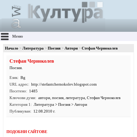
Меню
Начало
Литература
Поезия
Автори
Стефан Черноколев
Стефан Черноколев
Поезия.
Език
Bg
URL адрес
http:/
/
stefantchernokolev.
blogspot.
com
Посетено
1485
Ключови думи
автори
,
поезия
,
литература
, Стефан Черноколев
Категория 1
Литература
>
Поезия
>
Автори
Публикуван
12.08.2010 г.
ПОДОБНИ САЙТОВЕ