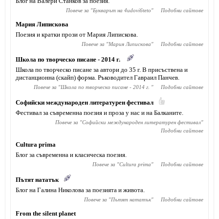
Блог на Валери Станков за поезия.
Повече за "
Букварът на 4udovi6teto
"
Подобни сайтове
Мария Липискова
Поезия и кратки прози от Мария Липискова.
Повече за "
Мария Липискова
"
Подобни сайтове
Школа по творческо писане - 2014 г.
Школа по творческо писане за автори до 35 г. В присъствена и
дистанционна (скайп) форма. Ръководител Гавраил Панчев.
Повече за "
Школа по творческо писане - 2014 г.
"
Подобни сайтове
Софийски международен литературен фестивал
Фестивал за съвременна поезия и проза у нас и на Балканите.
Повече за "
Софийски международен литературен фестивал
"
Подобни сайтове
Cultura prima
Блог за съвременна и класическа поезия.
Повече за "
Cultura prima
"
Подобни сайтове
Пътят нататък
Блог на Галина Николова за поезията и живота.
Повече за "
Пътят нататък
"
Подобни сайтове
From the silent planet