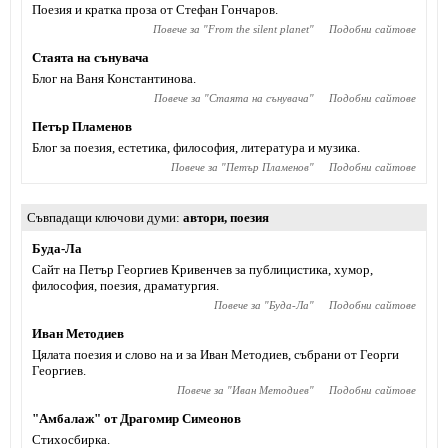
Поезия и кратка проза от Стефан Гончаров.
Повече за "
From the silent planet
"
Подобни сайтове
Стаята на сънувача
Блог на Ваня Константинова.
Повече за "
Стаята на сънувача
"
Подобни сайтове
Петър Пламенов
Блог за поезия, естетика, философия, литература и музика.
Повече за "
Петър Пламенов
"
Подобни сайтове
Съвпадащи ключови думи
автори
,
поезия
Буда-Ла
Сайт на Петър Георгиев Кривенчев за публицистика, хумор,
философия, поезия, драматургия.
Повече за "
Буда-Ла
"
Подобни сайтове
Иван Методиев
Цялата поезия и слово на и за Иван Методиев, събрани от Георги
Георгиев.
Повече за "
Иван Методиев
"
Подобни сайтове
"Амбалаж" от Драгомир Симеонов
Стихосбирка.