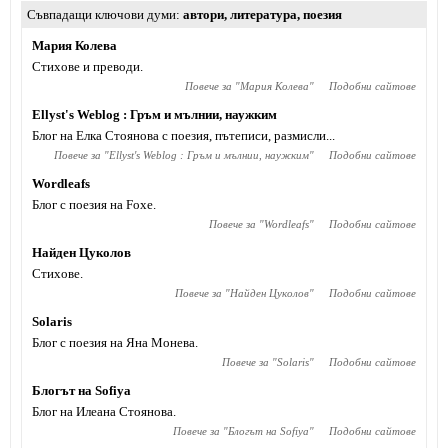
Съвпадащи ключови думи
автори
,
литература
,
поезия
Мария Колева
Стихове и преводи.
Повече за "
Мария Колева
"
Подобни сайтове
Ellyst's Weblog : Гръм и мълнии, наужким
Блог на Елка Стоянова с поезия, пътеписи, размисли...
Повече за "
Ellyst's Weblog : Гръм и мълнии, наужким
"
Подобни сайтове
Wordleafs
Блог с поезия на Foxe.
Повече за "
Wordleafs
"
Подобни сайтове
Найден Цуколов
Стихове.
Повече за "
Найден Цуколов
"
Подобни сайтове
Solaris
Блог с поезия на Яна Монева.
Повече за "
Solaris
"
Подобни сайтове
Блогът на Sofiya
Блог на Илеана Стоянова.
Повече за "
Блогът на Sofiya
"
Подобни сайтове