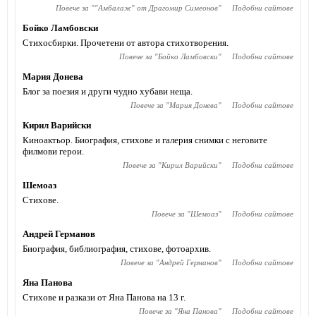
Повече за "
"Амбалаж" от Драгомир Симеонов
"
Подобни сайтове
Бойко Ламбовски
Стихосбирки. Прочетени от автора стихотворения.
Повече за "
Бойко Ламбовски
"
Подобни сайтове
Мария Донева
Блог за поезия и други чудно хубави неща.
Повече за "
Мария Донева
"
Подобни сайтове
Кирил Варийски
Киноактьор. Биография, стихове и галерия снимки с неговите
филмови герои.
Повече за "
Кирил Варийски
"
Подобни сайтове
Шемоаз
Стихове.
Повече за "
Шемоаз
"
Подобни сайтове
Андрей Германов
Биография, библиография, стихове, фотоархив.
Повече за "
Андрей Германов
"
Подобни сайтове
Яна Панова
Стихове и разкази от Яна Панова на 13 г.
Повече за "
Яна Панова
"
Подобни сайтове