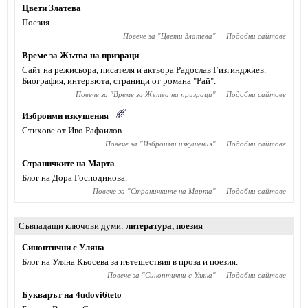
Цвети Златева
Поезия.
Повече за "
Цвети Златева
"
Подобни сайтове
Време за Жътва на призраци
Сайт на режисьора, писателя и актьора Радослав Гизгинджиев‎.
Биография, интервюта, страници от романа "Рай".
Повече за "
Време за Жътва на призраци
"
Подобни сайтове
Изброими изкушения
Стихове от Иво Рафаилов.
Повече за "
Изброими изкушения
"
Подобни сайтове
Страничките на Марта
Блог на Дора Господинова.
Повече за "
Страничките на Марта
"
Подобни сайтове
Съвпадащи ключови думи
литература
,
поезия
Синоптични с Уляна
Блог на Уляна Кьосева за пътешествия в проза и поезия.
Повече за "
Синоптични с Уляна
"
Подобни сайтове
Букварът на 4udovi6teto