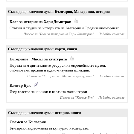
Съвпадащи ключови думи
България
,
Македония
,
история
Блог за история на Хари Димитров
Статии и студии за историята на България и Средиземноморието.
Повече за "
Блог за история на Хари Димитров
"
Подобни сайтове
Съвпадащи ключови думи
карти
,
книги
Europeana : Мисъл за културата
Портал към дигиталните ресурси на европейските музеи,
библиотеки, архиви и аудио-визуални колекции.
Повече за "
Europeana : Мисъл за културата
"
Подобни сайтове
Клевър Бук
Издателство за книжки и карти за малки герои.
Повече за "
Клевър Бук
"
Подобни сайтове
Съвпадащи ключови думи
история
,
книги
Спомен за България
Български видео-канал за културно наследство.