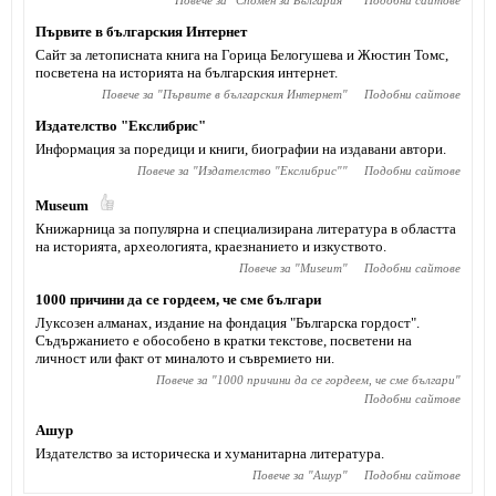
Повече за "
Спомен за България
"
Подобни сайтове
Първите в българския Интернет
Сайт за летописната книга на Горица Белогушева и Жюстин Томс,
посветена на историята на българския интернет.
Повече за "
Първите в българския Интернет
"
Подобни сайтове
Издателство "Екслибрис"
Информация за поредици и книги, биографии на издавани автори.
Повече за "
Издателство "Екслибрис"
"
Подобни сайтове
Museum
Книжарница за популярна и специализирана литература в областта
на историята, археологията, краезнанието и изкуството.
Повече за "
Museum
"
Подобни сайтове
1000 причини да се гордеем, че сме българи
Луксозен алманах, издание на фондация "Българска гордост".
Съдържанието е обособено в кратки текстове, посветени на
личност или факт от миналото и съвремието ни.
Повече за "
1000 причини да се гордеем, че сме българи
"
Подобни сайтове
Ашур
Издателство за историческа и хуманитарна литература.
Повече за "
Ашур
"
Подобни сайтове