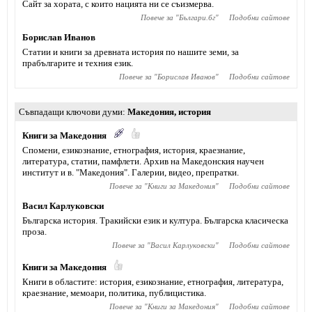
Сайт за хората, с които нацията ни се съизмерва.
Повече за "
Българи.бг
"
Подобни сайтове
Борислав Иванов
Статии и книги за древната история по нашите земи, за
прабългарите и техния език.
Повече за "
Борислав Иванов
"
Подобни сайтове
Съвпадащи ключови думи
Македония
,
история
Книги за Македония
Спомени, eзикознание, етнография, история, краезнание,
литература, статии, памфлети. Архив на Македонския научен
институт и в. "Македония". Галерии, видео, препратки.
Повече за "
Книги за Македония
"
Подобни сайтове
Васил Карлуковски
Българска история. Тракийски език и култура. Българска класическа
проза.
Повече за "
Васил Карлуковски
"
Подобни сайтове
Книги за Македония
Книги в областите: история, езикознание, етнография, литература,
краезнание, мемоари, политика, публицистика.
Повече за "
Книги за Македония
"
Подобни сайтове