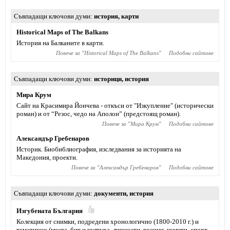
Съвпадащи ключови думи
история
,
карти
Historical Maps of The Balkans
История на Балканите в карти.
Повече за "
Historical Maps of The Balkans
"
Подобни сайтове
Съвпадащи ключови думи
историци
,
история
Мира Крум
Сайт на Красимира Йончева - откъси от "Изкупление" (исторически
роман) и от “Резос, чедо на Аполон” (предстоящ роман).
Повече за "
Мира Крум
"
Подобни сайтове
Александър Гребенаров
Историк. Биобиблиография, изследвания за историята на
Македония, проекти.
Повече за "
Александър Гребенаров
"
Подобни сайтове
Съвпадащи ключови думи
документи
,
история
Изгубената България
Колекция от снимки, подредени хронологично (1800-2010 г.) и
тематично (места, бит и култура, личности, военни, комити, спорт,