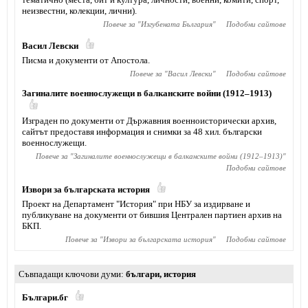
неизвестни, колекции, лични).
Повече за "
Изгубената България
"
Подобни сайтове
Васил Левски
Писма и документи от Апостола.
Повече за "
Васил Левски
"
Подобни сайтове
Загиналите военнослужещи в балканските войни (1912–1913)
Изграден по документи от Държавния военноисторически архив,
сайтът предоставя информация и снимки за 48 хил. български
военнослужещи.
Повече за "
Загиналите военнослужещи в балканските войни (1912–1913)
"
Подобни сайтове
Извори за българската история
Проект на Департамент "История" при НБУ за издирване и
публикуване на документи от бившия Централен партиен архив на
БКП.
Повече за "
Извори за българската история
"
Подобни сайтове
Съвпадащи ключови думи
българи
,
история
Българи.бг