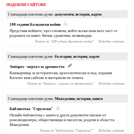
ПОДОБНИ САЙТОВЕ
Съвпадащи ключови думи
документи
,
история
,
карти
100 години Балкански войни
Представя войните, чрез спомена, който всеки пази като част от
родовата си памет. Битки, сражения, пълководци.
Повече за "
100 години Балкански войни
"
Подобни сайтове
Съвпадащи ключови думи
българия
,
история
,
карти
Antiques - портал за древността
Книжарница за исторически, археологически и под. издания.
Каталог към сайтове и материали по темата.
Повече за "
Antiques - портал за древността
"
Подобни сайтове
Съвпадащи ключови думи
Македония
,
история
,
книги
Библиотека "Струмски"
Онлайн библиотека с книги и други документи писани от
революционери, общественици и писатели, родени в областта
Македония.
Повече за "
Библиотека "Струмски"
"
Подобни сайтове