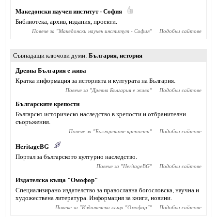
Македонски научен институт - София
Библиотека, архив, издания, проекти.
Повече за "
Македонски научен институт - София
"
Подобни сайтове
Съвпадащи ключови думи
България
,
история
Древна България е жива
Кратка информация за историята и културата на България.
Повече за "
Древна България е жива
"
Подобни сайтове
Българските крепости
Българско историческо наследство в крепости и отбранителни
съоръжения.
Повече за "
Българските крепости
"
Подобни сайтове
HeritageBG
Портал за българското културно наследство.
Повече за "
HeritageBG
"
Подобни сайтове
Издателска къща "Омофор"
Специализирано издателство за православна богословска, научна и
художествена литература. Информация за книги, новини.
Повече за "
Издателска къща "Омофор"
"
Подобни сайтове