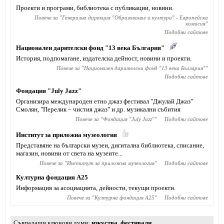
Проекти и програми, библиотека с публикации, новини.
Повече за "
Генерална дирекция "Образование и култура" - Европейска
комисия
"
Подобни сайтове
Национален дарителски фонд "13 века България"
История, подпомагане, издателска дейност, новини и проекти.
Повече за "
Национален дарителски фонд "13 века България"
"
Подобни сайтове
Фондация "July Jazz"
Организира международен етно джаз фестивал "Джулай Джаз"
Смолян, "Перелик – чистия джаз" и др. музикални събития
Повече за "
Фондация "July Jazz"
"
Подобни сайтове
Институт за приложна музеология
Представяне на български музеи, дигитална библиотека, списание,
магазин, новини от света на музеите...
Повече за "
Институт за приложна музеология
"
Подобни сайтове
Културна фондация А25
Информация за асоциацията, дейности, текущи проекти.
Повече за "
Културна фондация А25
"
Подобни сайтове
Съвпадащи ключови думи
изкуства
,
фестивали