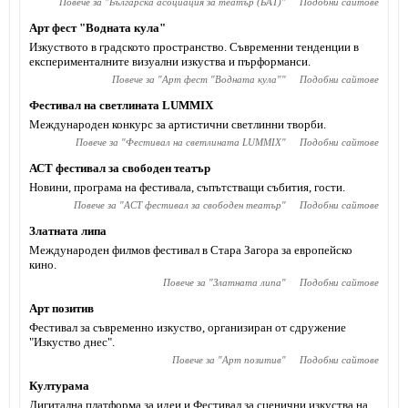
Повече за "
Българска асоциация за театър (БАТ)
"
Подобни сайтове
Арт фест "Водната кула"
Изкуството в градското пространство. Съвременни тенденции в
експерименталните визуални изкуства и пърформанси.
Повече за "
Арт фест "Водната кула"
"
Подобни сайтове
Фестивал на светлината LUMMIX
Международен конкурс за артистични светлинни творби.
Повече за "
Фестивал на светлината LUMMIX
"
Подобни сайтове
АСТ фестивал за свободен театър
Новини, програма на фестивала, съпътстващи събития, гости.
Повече за "
АСТ фестивал за свободен театър
"
Подобни сайтове
Златната липа
Международен филмов фестивал в Стара Загора за европейско
кино.
Повече за "
Златната липа
"
Подобни сайтове
Арт позитив
Фестивал за съвременно изкуство, организиран от сдружение
"Изкуство днес".
Повече за "
Арт позитив
"
Подобни сайтове
Културама
Дигитална платформа за идеи и Фестивал за сценични изкуства на