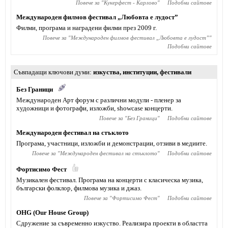
Повече за "
Кукерфест - Карлово
"
Подобни сайтове
Международен филмов фестивал „Любовта е лудост”
Филми, програма и наградени филми през 2009 г.
Повече за "
Международен филмов фестивал „Любовта е лудост”
"
Подобни сайтове
Съвпадащи ключови думи
изкуства
,
институции
,
фестивали
Без Граници
Международен Арт форум с различни модули - пленер за
художници и фотографи, изложби, showcase концерти.
Повече за "
Без Граници
"
Подобни сайтове
Международен фестивал на стъклото
Програма, участници, изложби и демонстрации, отзиви в медиите.
Повече за "
Международен фестивал на стъклото
"
Подобни сайтове
Фортисимо Фест
Музикален фестивал. Програма на концерти с класическа музика,
български фолклор, филмова музика и джаз.
Повече за "
Фортисимо Фест
"
Подобни сайтове
OHG (Our House Group)
Сдружение за съвременно изкуствo. Реализира проекти в областта