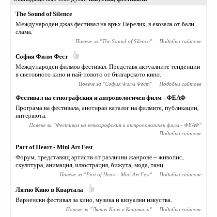
The Sound of Silence
Международен джаз фестивал на връх Перелик, в екозала от бали
слама.
Повече за "
The Sound of Silence
"
Подобни сайтове
София Филм Фест
Международен филмов фестивал. Представя актуалните тенденции
в световното кино и най-новото от българското кино.
Повече за "
София Филм Фест
"
Подобни сайтове
Фестивал на етнографския и антропологичен филм - ФЕАФ
Програма на фестивала, анотиран каталог на филмите, публикации,
интервюта.
Повече за "
Фестивал на етнографския и антропологичен филм - ФЕАФ
"
Подобни сайтове
Part of Heart - Mini Art Fest
Форум, представящ артисти от различни жанрове – живопис,
скулптура, анимация, илюстрация, бижута, мода, танц.
Повече за "
Part of Heart - Mini Art Fest
"
Подобни сайтове
Лятно Кино в Квартала
Варненски фестивал за кино, музика и визуални изкуства.
Повече за "
Лятно Кино в Квартала
"
Подобни сайтове