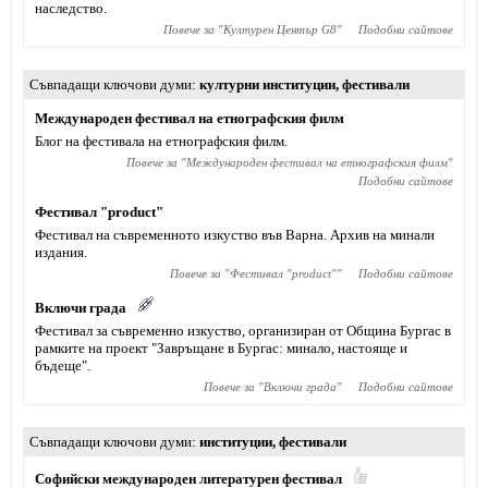
наследство.
Повече за "
Културен Център G8
"
Подобни сайтове
Съвпадащи ключови думи
културни институции
,
фестивали
Международен фестивал на етнографския филм
Блог на фестивала на етнографския филм.
Повече за "
Международен фестивал на етнографския филм
"
Подобни сайтове
Фестивал "product"
Фестивал на съвременното изкуство във Варна. Архив на минали
издания.
Повече за "
Фестивал "product"
"
Подобни сайтове
Включи града
Фестивал за съвременно изкуство, организиран от Община Бургас в
рамките на проект "Завръщане в Бургас: минало, настояще и
бъдеще".
Повече за "
Включи града
"
Подобни сайтове
Съвпадащи ключови думи
институции
,
фестивали
Софийски международен литературен фестивал