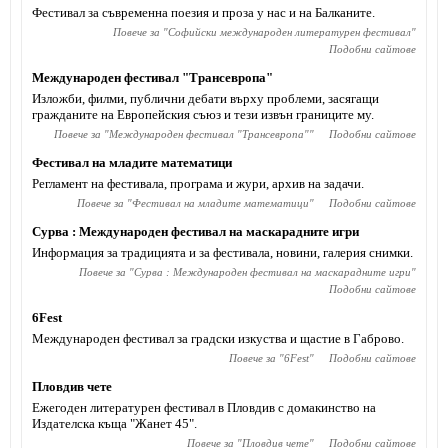
Фестивал за съвременна поезия и проза у нас и на Балканите.
Повече за "
Софийски международен литературен фестивал
"
Подобни сайтове
Международен фестивал "Трансевропа"
Изложби, филми, публични дебати върху проблеми, засягащи
гражданите на Европейския съюз и тези извън границите му.
Повече за "
Международен фестивал "Трансевропа"
"
Подобни сайтове
Фестивал на младите математици
Регламент на фестивала, програма и жури, архив на задачи.
Повече за "
Фестивал на младите математици
"
Подобни сайтове
Сурва : Международен фестивал на маскарадните игри
Информация за традицията и за фестивала, новини, галерия снимки.
Повече за "
Сурва : Международен фестивал на маскарадните игри
"
Подобни сайтове
6Fest
Международен фестивал за градски изкуства и щастие в Габрово.
Повече за "
6Fest
"
Подобни сайтове
Пловдив чете
Ежегоден литературен фестивал в Пловдив с домакинство на
Издателска къща "Жанет 45".
Повече за "
Пловдив чете
"
Подобни сайтове