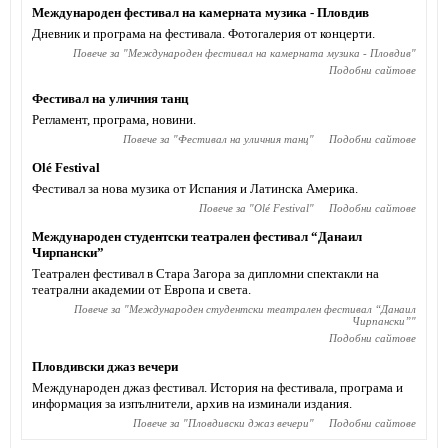
Международен фестивал на камерната музика - Пловдив
Дневник и програма на фестивала. Фотогалерия от концерти.
Повече за "
Международен фестивал на камерната музика - Пловдив
"
Подобни сайтове
Фестивал на уличния танц
Регламент, програма, новини.
Повече за "
Фестивал на уличния танц
"
Подобни сайтове
Olé Festival
Фестивал за нова музика от Испания и Латинска Америка.
Повече за "
Olé Festival
"
Подобни сайтове
Международен студентски театрален фестивал “Данаил
Чирпански”
Театрален фестивал в Стара Загора за дипломни спектакли на
театрални академии от Европа и света.
Повече за "
Международен студентски театрален фестивал “Данаил
Чирпански”
"
Подобни сайтове
Пловдивски джаз вечери
Международен джаз фестивал. История на фестивала, програма и
информация за изпълнители, архив на изминали издания.
Повече за "
Пловдивски джаз вечери
"
Подобни сайтове