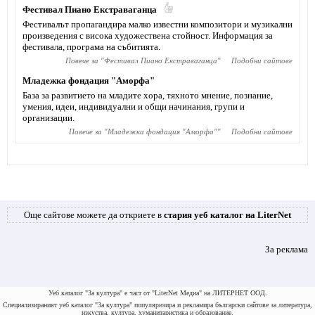
Фестивал Пиано Екстраваганца
Фестивалът пропагандира малко известни композитори и музикални
произведения с висока художествена стойност. Информация за
фестивала, програма на събитията.
Повече за "
Фестивал Пиано Екстраваганца
"
Подобни сайтове
Младежка фондация "Аморфа"
База за развитието на младите хора, тяхното мнение, познание,
умения, идеи, индивидуални и общи начинания, групи и
организации.
Повече за "
Младежка фондация "Аморфа"
"
Подобни сайтове
Още сайтове можете да откриете в
стария уеб каталог на LiterNet
За реклама
Уеб каталог "За култура" е част от "LiterNet Медиа" на ЛИТЕРНЕТ ООД.
Специализираният уеб каталог "За култура" популяризира и рекламира български сайтове за литература,
изкуства, култура, хуманитаристика и образование.