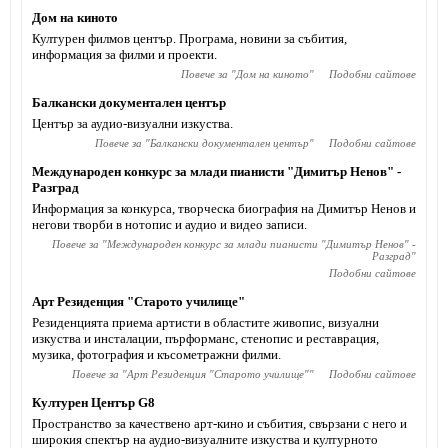
Дом на киното
Културен филмов център. Програма, новини за събития,
информация за филми и проекти.
Повече за "
Дом на киното
"
Подобни сайтове
Балкански документален център
Център за аудио-визуални изкуства.
Повече за "
Балкански документален център
"
Подобни сайтове
Международен конкурс за млади пианисти "Димитър Ненов" -
Разград
Информация за конкурса, творческа биография на Димитър Ненов и
негови творби в нотопис и аудио и видео записи.
Повече за "
Международен конкурс за млади пианисти "Димитър Ненов" -
Разград
"
Подобни сайтове
Арт Резиденция "Старото училище"
Резиденцията приема артисти в областите живопис, визуални
изкуства и инсталации, пърформанс, стенопис и реставрация,
музика, фотография и късометражни филми.
Повече за "
Арт Резиденция "Старото училище"
"
Подобни сайтове
Културен Център G8
Пространство за качествено арт-кино и събития, свързани с него и
широкия спектър на аудио-визуалните изкуства и културното