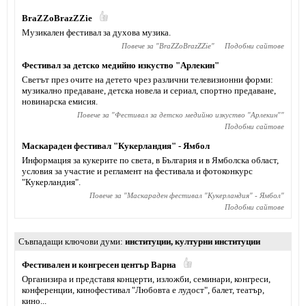
BraZZoBrazZZie
Музикален фестивал за духова музика.
Повече за "
BraZZoBrazZZie
"
Подобни сайтове
Фестивал за детско медийно изкуство "Арлекин"
Светът през очите на детето чрез различни телевизионни форми:
музикално предаване, детска новела и сериал, спортно предаване,
новинарска емисия.
Повече за "
Фестивал за детско медийно изкуство "Арлекин"
"
Подобни сайтове
Маскараден фестивал "Кукерландия" - Ямбол
Информация за кукерите по света, в България и в Ямболска област,
условия за участие и регламент на фестивала и фотоконкурс
"Кукерландия".
Повече за "
Маскараден фестивал "Кукерландия" - Ямбол
"
Подобни сайтове
Съвпадащи ключови думи
институции
,
културни институции
Фестивален и конгресен център Варна
Организира и представя концерти, изложби, семинари, конгреси,
конференции, кинофестивал "Любовта е лудост", балет, театър,
кино...