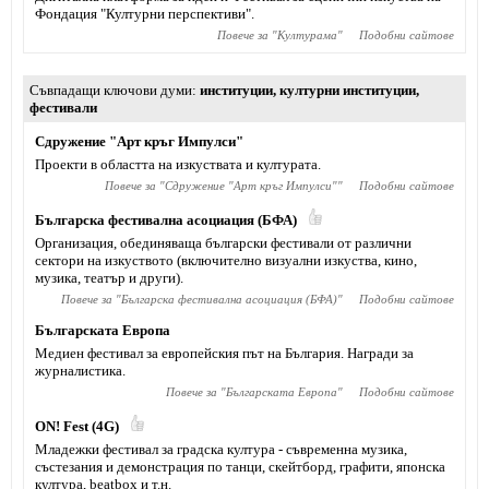
Фондация "Културни перспективи".
Повече за "
Културама
"
Подобни сайтове
Съвпадащи ключови думи
институции
,
културни институции
,
фестивали
Сдружение "Арт кръг Импулси"
Проекти в областта на изкуствата и културата.
Повече за "
Сдружение "Арт кръг Импулси"
"
Подобни сайтове
Българска фестивална асоциация (БФА)
Организация, обединяваща български фестивали от различни
сектори на изкуството (включително визуални изкуства, кино,
музика, театър и други).
Повече за "
Българска фестивална асоциация (БФА)
"
Подобни сайтове
Българската Европа
Медиен фестивал за европейския път на България. Награди за
журналистика.
Повече за "
Българската Европа
"
Подобни сайтове
ON! Fest (4G)
Младежки фестивал за градска култура - съвременна музика,
състезания и демонстрация по танци, скейтборд, графити, японска
култура, beatbox и т.н.