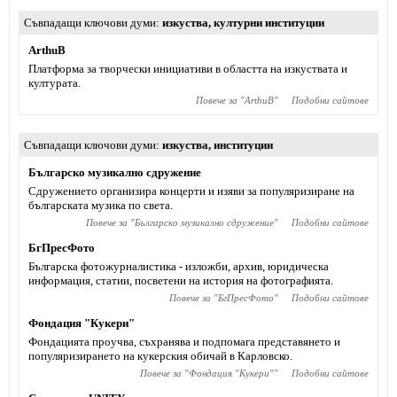
Съвпадащи ключови думи
изкуства
,
културни институции
ArthuB
Платформа за творчески инициативи в областта на изкуствата и
културата.
Повече за "
ArthuB
"
Подобни сайтове
Съвпадащи ключови думи
изкуства
,
институции
Българско музикално сдружение
Сдружението организира концерти и изяви за популяризиране на
българската музика по света.
Повече за "
Българско музикално сдружение
"
Подобни сайтове
БгПресФото
Българска фотожурналистика - изложби, архив, юридическа
информация, статии, посветени на история на фотографията.
Повече за "
БгПресФото
"
Подобни сайтове
Фондация "Кукери"
Фондацията проучва, съхранява и подпомага представянето и
популяризирането на кукерския обичай в Карловско.
Повече за "
Фондация "Кукери"
"
Подобни сайтове