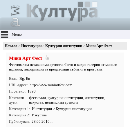
Меню
Начало
Институции
Културни институции
Мини Aрт Фест
Мини Aрт Фест
Фестивал на независими артисти. Фото и видео галерия от минали
издания, информация за предстоящи събития и програма.
Език
Bg
,
En
URL адрес
http:/
/
www.
miniartfest.
com
Посетено
1890
Ключови
фестивали
,
културни институции
,
институции
,
думи
изкуства
, независими артисти
Категория 1
Институции
>
Културни институции
Категория 2
Изкуства
Публикуван
28.06.2016 г.