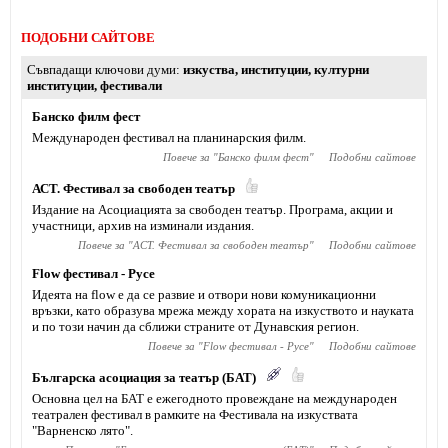
ПОДОБНИ САЙТОВЕ
Съвпадащи ключови думи
изкуства
,
институции
,
културни
институции
,
фестивали
Банско филм фест
Международен фестивал на планинарския филм.
Повече за "
Банско филм фест
"
Подобни сайтове
АСТ. Фестивал за свободен театър
Издание на Асоциацията за свободен театър. Програма, акции и
участници, архив на изминали издания.
Повече за "
АСТ. Фестивал за свободен театър
"
Подобни сайтове
Flow фестивал - Русе
Идеята на flow е да се развие и отвори нови комуникационни
връзки, като образува мрежа между хората на изкуството и науката
и по този начин да сближи страните от Дунавския регион.
Повече за "
Flow фестивал - Русе
"
Подобни сайтове
Българска асоциация за театър (БАТ)
Основна цел на БАТ е ежегодното провеждане на международен
театрален фестивал в рамките на Фестивала на изкуствата
"Варненско лято".