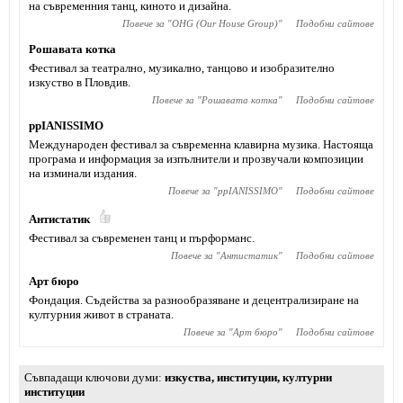
на съвременния танц, киното и дизайна.
Повече за "
OHG (Our House Group)
"
Подобни сайтове
Рошавата котка
Фестивал за театрално, музикално, танцово и изобразително
изкуство в Пловдив.
Повече за "
Рошавата котка
"
Подобни сайтове
ppIANISSIMO
Mеждународен фестивал за съвременна клавирна музика. Настояща
програма и информация за изпълнители и прозвучали композиции
на изминали издания.
Повече за "
ppIANISSIMO
"
Подобни сайтове
Антистатик
Фестивал за съвременен танц и пърформанс.
Повече за "
Антистатик
"
Подобни сайтове
Арт бюро
Фондация. Съдейства за разнообразяване и децентрализиране на
културния живот в страната.
Повече за "
Арт бюро
"
Подобни сайтове
Съвпадащи ключови думи
изкуства
,
институции
,
културни
институции