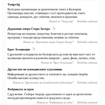
Tango.bg
Културна организация за аржентинско танго в България.
Организира класове, семинари с гост преподаватели, танго
уикенди, концерти, арт събития, милонги и практики.
Повече за "
Tango.bg
"
Подобни сайтове
Държавна опера Стара Загора
Репертоар на оперни, оперетни, балетни и детски спектакли,
програма с текущи представления, новини за събития.
Повече за "
Държавна опера Стара Загора
"
Подобни сайтове
Брас Асоциация
Сдружение в подкрепа на българската духова музика като част от
музикални проекти в различни жанрове – джаз, фънк, латино, етно.
Повече за "
Брас Асоциация
"
Подобни сайтове
Дружество на пловдивските художници
Информация за дружеството и членовете му, галерия творби.
Онлайн магазин за изкуство.
Повече за "
Дружество на пловдивските художници
"
Подобни сайтове
Фабриката за идеи
Сдружение. Събира творци, вдъхновени от идеи за артистични
интердисциплинарни намеси в градската среда.
Повече за "
Фабриката за идеи
"
Подобни сайтове