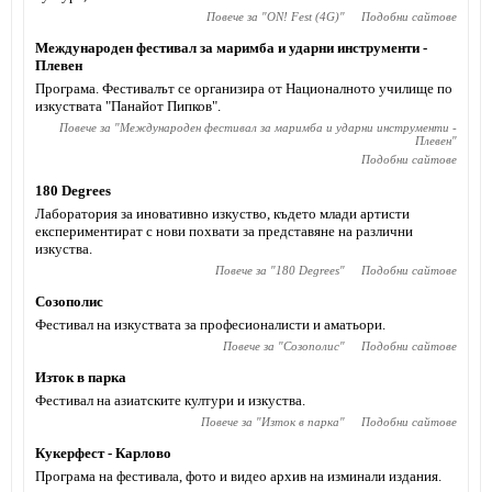
Повече за "
ON! Fest (4G)
"
Подобни сайтове
Международен фестивал за маримба и ударни инструменти -
Плевен
Програма. Фестивалът се организира от Националното училище по
изкуствата "Панайот Пипков".
Повече за "
Международен фестивал за маримба и ударни инструменти -
Плевен
"
Подобни сайтове
180 Degrees
Лаборатория за иновативно изкуство, където млади артисти
експериментират с нови похвати за представяне на различни
изкуства.
Повече за "
180 Degrees
"
Подобни сайтове
Созополис
Фестивал на изкуствата за професионалисти и аматьори.
Повече за "
Созополис
"
Подобни сайтове
Изток в парка
Фестивал на азиатските култури и изкуства.
Повече за "
Изток в парка
"
Подобни сайтове
Кукерфест - Карлово
Програма на фестивала, фото и видео архив на изминали издания.