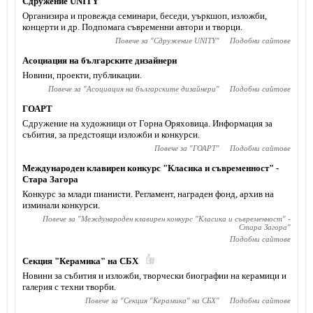
Сдружение UNITY
Организира и провежда семинари, беседи, уъркшоп, изложби,
концерти и др. Подпомага съвременни автори и творци.
Повече за "
Сдружение UNITY
"
Подобни сайтове
Асоциация на българските дизайнери
Новини, проекти, публикации.
Повече за "
Асоциация на българските дизайнери
"
Подобни сайтове
ГОАРТ
Сдружение на художници от Горна Оряховица. Информация за
събития, за предстоящи изложби и конкурси.
Повече за "
ГОАРТ
"
Подобни сайтове
Международен клавирен конкурс "Класика и съвременност" -
Стара Загора
Конкурс за млади пианисти. Регламент, награден фонд, архив на
изминали конкурси.
Повече за "
Международен клавирен конкурс "Класика и съвременност" -
Стара Загора
"
Подобни сайтове
Секция "Керамика" на СБХ
Новини за събития и изложби, творчески биографии на керамици и
галерия с техни творби.
Повече за "
Секция "Керамика" на СБХ
"
Подобни сайтове