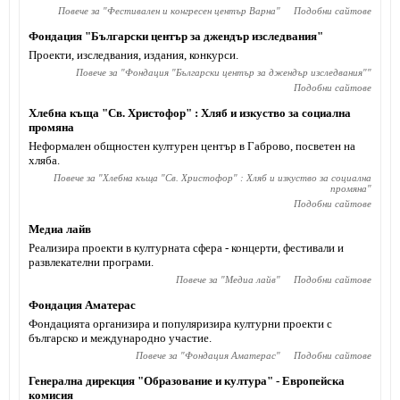
Повече за "
Фестивален и конгресен център Варна
"
Подобни сайтове
Фондация "Български център за джендър изследвания"
Проекти, изследвания, издания, конкурси.
Повече за "
Фондация "Български център за джендър изследвания"
"
Подобни сайтове
Хлебна къща "Св. Христофор" : Хляб и изкуство за социална
промяна
Неформален общностен културен център в Габрово, посветен на
хляба.
Повече за "
Хлебна къща "Св. Христофор" : Хляб и изкуство за социална
промяна
"
Подобни сайтове
Медиа лайв
Реализира проекти в културната сфера - концерти, фестивали и
развлекателни програми.
Повече за "
Медиа лайв
"
Подобни сайтове
Фондация Аматерас
Фондацията организира и популяризира културни проекти с
българско и международно участие.
Повече за "
Фондация Аматерас
"
Подобни сайтове
Генерална дирекция "Образование и култура" - Европейска
комисия