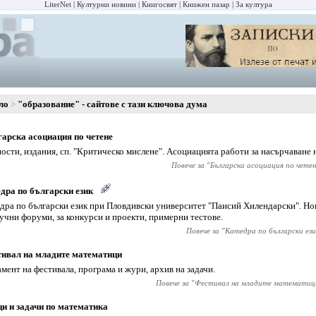
LiterNet
Културни новини
Книгосвят
Книжен пазар
За култура
ло
"образование" - сайтове с тази ключова дума
арска асоциация по четене
ости, издания, сп. "Критическо мислене". Асоциацията работи за насърчаване 
Повече за "
Българска асоциация по четен
дра по български език
дра по български език при Пловдивски университет "Паисий Хилендарски". Н
аучни форуми, за конкурси и проекти, примерни тестове.
Повече за "
Катедра по български ези
ивал на младите математици
амент на фестивала, програма и жури, архив на задачи.
Повече за "
Фестивал на младите математиц
и и задачи по математика