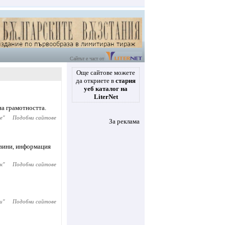
Сайтът е част от
Още сайтове можете
да откриете в
стария
уеб каталог на
LiterNet
на грамотността.
е
"
Подобни сайтове
За реклама
овини, информация
к
"
Подобни сайтове
и
"
Подобни сайтове