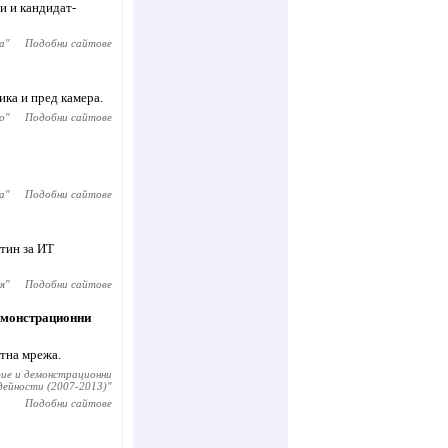
и и кандидат-
а
"
Подобни сайтове
ика и пред камера.
о
"
Подобни сайтове
а
"
Подобни сайтове
етин за ИТ
я
"
Подобни сайтове
демонстрационни
ктна мрежа.
итие и демонстрационни
дейности (2007-2013)
"
Подобни сайтове