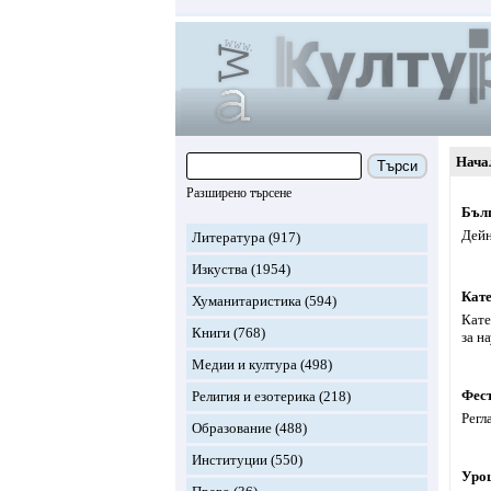
Нача
Търси
Разширено търсене
Бълг
Дейн
Литература
(917)
Изкуства
(1954)
Кате
Хуманитаристика
(594)
Кате
Книги
(768)
за н
Медии и култура
(498)
Фест
Религия и езотерика
(218)
Регл
Образование
(488)
Институции
(550)
Уроц