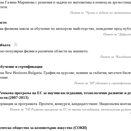
 на Галина Маринова с решения и задачи по математика в помощ на зрелостниц
енти.
Повече за "
Уроци и задачи по математик
исто
ка филмова школа за обучение по актьорско майсторство, поведение пред публ
Повече за "
Дефист
ибката
но-популярни филми в различни области на знанието.
Повече за "
Колибкат
бучение и сертификация
 на New Horizons Bulgaria. График на курсове, новини за събития, месечен бюл
ение.
Повече за "
ИТ обучение и сертификаци
Рамкова програма на ЕС за научни изследвания, технологично развитие и 
ости (2007-2013)
рмация за програмата. Проекти, конкурси, кандидатстване. Национална конта
Повече за "
VII Рамкова програма на ЕС за научни изследвания, технологично разв
ентско общество за компютърно изкуство (СОКИ)