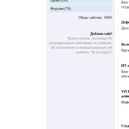
Право
(36)
Блог
студ
Форуми
(70)
Общо сайтове
6093
Деф
Детс
Добави сайт!
Каним всички, желаещи да
популяризират любимите си сайтове,
Кол
да ги включат в специализирания уеб
Науч
каталог "За култура"!
ИТ о
Блог
обуч
VII 
дейн
Инфо
Студ