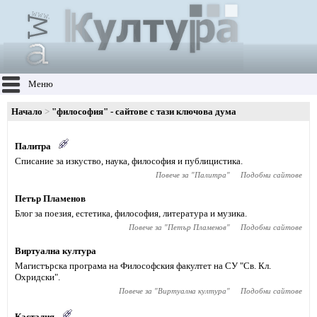
Меню
Начало
"философия" - сайтове с тази ключова дума
Палитра
Списание за изкуство, наука, философия и публицистика.
Повече за "
Палитра
"
Подобни сайтове
Петър Пламенов
Блог за поезия, естетика, философия, литература и музика.
Повече за "
Петър Пламенов
"
Подобни сайтове
Виртуална култура
Магистърска програма на Философския факултет на СУ "Св. Кл.
Охридски".
Повече за "
Виртуална култура
"
Подобни сайтове
Касталия