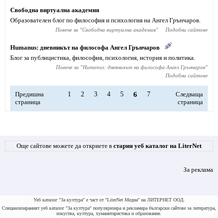
Свободна виртуална академия
Образователен блог по философия и психология на Ангел Грънчаров.
Повече за "
Свободна виртуална академия
"
Подобни сайтове
Humanus: дневникът на философа Ангел Грънчаров
Блог за публицистика, философия, психология, история и политика.
Повече за "
Humanus: дневникът на философа Ангел Грънчаров
"
Подобни сайтове
Предишна
1
2
3
4
5
6
7
Следваща
страница
страница
Още сайтове можете да откриете в
стария уеб каталог на LiterNet
За реклама
Уеб каталог "За култура" е част от "LiterNet Медиа" на ЛИТЕРНЕТ ООД.
Специализираният уеб каталог "За култура" популяризира и рекламира български сайтове за литература,
изкуства, култура, хуманитаристика и образование.