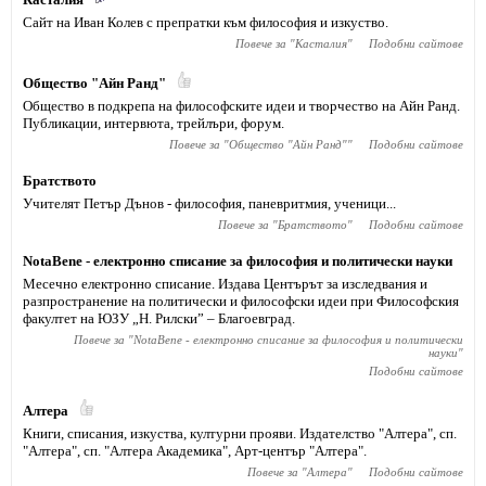
Сайт на Иван Колев с препратки към философия и изкуство.
Повече за "
Касталия
"
Подобни сайтове
Общество "Айн Ранд"
Общество в подкрепа на философските идеи и творчество на Айн Ранд.
Публикации, интервюта, трейлъри, форум.
Повече за "
Общество "Айн Ранд"
"
Подобни сайтове
Братството
Учителят Петър Дънов - философия, паневритмия, ученици...
Повече за "
Братството
"
Подобни сайтове
NotaBene - електронно списание за философия и политически науки
Месечно електронно списание. Издава Центърът за изследвания и
разпространение на политически и философски идеи при Философския
факултет на ЮЗУ „Н. Рилски” – Благоевград.
Повече за "
NotaBene - електронно списание за философия и политически
науки
"
Подобни сайтове
Алтера
Книги, списания, изкуства, културни прояви. Издателство "Алтера", сп.
"Алтера", сп. "Алтера Академика", Арт-център "Алтера".
Повече за "
Алтера
"
Подобни сайтове