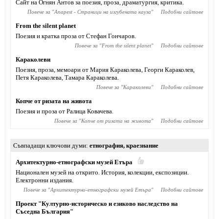
Сайт на Огнян Антов за поезия, проза, драматургия, критика.
Повече за "
Anapest - Страници на изгубената кауза
"
Подобни сайтове
From the silent planet
Поезия и кратка проза от Стефан Гончаров.
Повече за "
From the silent planet
"
Подобни сайтове
Караколеви
Поезия, проза, мемоари от Мария Караколева, Георги Караколев,
Петя Караколева, Тамара Караколева.
Повече за "
Караколеви
"
Подобни сайтове
Копче от ризата на живота
Поезия и проза от Ралица Ковачева.
Повече за "
Копче от ризата на живота
"
Подобни сайтове
Съвпадащи ключови думи
етнография
,
краезнание
Архитектурно-етнографски музей Етъра
Национален музей на открито. История, колекции, експозиции.
Електронни издания.
Повече за "
Архитектурно-етнографски музей Етъра
"
Подобни сайтове
Проект "Културно-историческо и езиково наследство на
Съседна България"