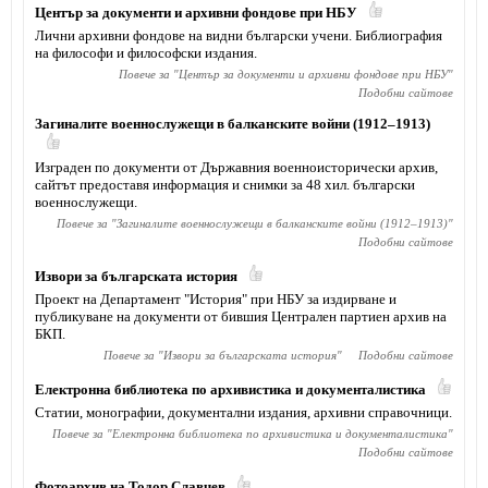
Център за документи и архивни фондове при НБУ
Лични архивни фондове на видни български учени. Библиография
на философи и философски издания.
Повече за "
Център за документи и архивни фондове при НБУ
"
Подобни сайтове
Загиналите военнослужещи в балканските войни (1912–1913)
Изграден по документи от Държавния военноисторически архив,
сайтът предоставя информация и снимки за 48 хил. български
военнослужещи.
Повече за "
Загиналите военнослужещи в балканските войни (1912–1913)
"
Подобни сайтове
Извори за българската история
Проект на Департамент "История" при НБУ за издирване и
публикуване на документи от бившия Централен партиен архив на
БКП.
Повече за "
Извори за българската история
"
Подобни сайтове
Електронна библиотека по архивистика и документалистика
Статии, монографии, документални издания, архивни справочници.
Повече за "
Електронна библиотека по архивистика и документалистика
"
Подобни сайтове
Фотоархив на Тодор Славчев