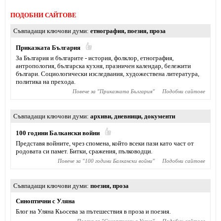
ПОДОБНИ САЙТОВЕ
Съвпадащи ключови думи
етнография
,
поезия
,
проза
Приказката България
За България и българите - история, фолклор, етнография,
антропология, българска кухня, празничен календар, бележити
българи. Социологически изследвания, художествена литература,
политика на прехода.
Повече за "
Приказката България
"
Подобни сайтове
Съвпадащи ключови думи
архиви
,
дневници
,
документи
100 години Балкански войни
Представя войните, чрез спомена, който всеки пази като част от
родовата си памет. Битки, сражения, пълководци.
Повече за "
100 години Балкански войни
"
Подобни сайтове
Съвпадащи ключови думи
поезия
,
проза
Синоптични с Уляна
Блог на Уляна Кьосева за пътешествия в проза и поезия.