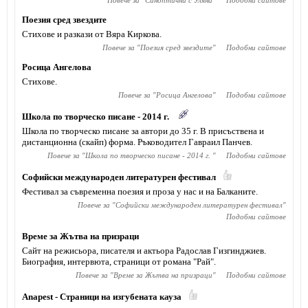
Повече за "
Синоптични с Уляна
"
Подобни сайтове
Поезия сред звездите
Стихове и разкази от Вяра Киркова.
Повече за "
Поезия сред звездите
"
Подобни сайтове
Росица Ангелова
Стихове.
Повече за "
Росица Ангелова
"
Подобни сайтове
Школа по творческо писане - 2014 г.
Школа по творческо писане за автори до 35 г. В присъствена и
дистанционна (скайп) форма. Ръководител Гавраил Панчев.
Повече за "
Школа по творческо писане - 2014 г.
"
Подобни сайтове
Софийски международен литературен фестивал
Фестивал за съвременна поезия и проза у нас и на Балканите.
Повече за "
Софийски международен литературен фестивал
"
Подобни сайтове
Време за Жътва на призраци
Сайт на режисьора, писателя и актьора Радослав Гизгинджиев‎.
Биография, интервюта, страници от романа "Рай".
Повече за "
Време за Жътва на призраци
"
Подобни сайтове
Anapest - Страници на изгубената кауза