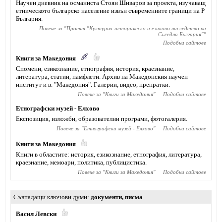
Научен дневник на османиста Стоян Шиваров за проекта, изучаващ
етническото българско население извън съвременните граници на Р
България.
Повече за "
Проект "Културно-историческо и езиково наследство на
Съседна България"
"
Подобни сайтове
Книги за Македония
Спомени, eзикознание, етнография, история, краезнание,
литература, статии, памфлети. Архив на Македонския научен
институт и в. "Македония". Галерии, видео, препратки.
Повече за "
Книги за Македония
"
Подобни сайтове
Етнографски музей - Елхово
Експозиция, изложби, образователни програми, фотогалерия.
Повече за "
Етнографски музей - Елхово
"
Подобни сайтове
Книги за Македония
Книги в областите: история, езикознание, етнография, литература,
краезнание, мемоари, политика, публицистика.
Повече за "
Книги за Македония
"
Подобни сайтове
Съвпадащи ключови думи
документи
,
писма
Васил Левски