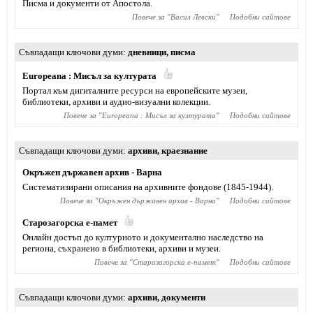
Писма и документи от Апостола.
Повече за "
Васил Левски
"
Подобни сайтове
Съвпадащи ключови думи
дневници
,
писма
Europeana : Мисъл за културата
Портал към дигиталните ресурси на европейските музеи,
библиотеки, архиви и аудио-визуални колекции.
Повече за "
Europeana : Мисъл за културата
"
Подобни сайтове
Съвпадащи ключови думи
архиви
,
краезнание
Окръжен държавен архив - Варна
Систематизирани описания на архивните фондове (1845-1944).
Повече за "
Окръжен държавен архив - Варна
"
Подобни сайтове
Старозагорска е-памет
Онлайн достъп до културното и документално наследство на
региона, съхранено в библиотеки, архиви и музеи.
Повече за "
Старозагорска е-памет
"
Подобни сайтове
Съвпадащи ключови думи
архиви
,
документи