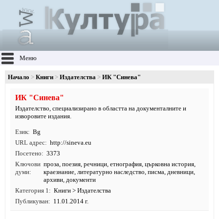
Меню
Начало
Книги
Издателства
ИК "Синева"
ИК "Синева"
Издателство, специализирано в областта на документалните и
изворовите издания.
Език
Bg
URL адрес
http:/
/
sineva.
eu
Посетено
3373
Ключови
проза
,
поезия
,
речници
,
етнография
,
църковна история
,
думи
краезнание
,
литературно наследство
,
писма
,
дневници
,
архиви
,
документи
Категория 1
Книги
>
Издателства
Публикуван
11.01.2014 г.