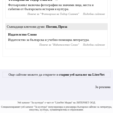
Фотоархивът включва фотографии на значими лица, места и
събития от българската история и култура.
Повече за "
Фотоархив на Тодор Славчев
"
Подобни сайтове
Съвпадащи ключови думи
Поезия
,
Проза
Издателство Слово
Издателство за българска и учебно-помощна литература.
Повече за "
Издателство Слово
"
Подобни сайтове
Още сайтове можете да откриете в
стария уеб каталог на LiterNet
За реклама
Уеб каталог "За култура" е част от "LiterNet Медиа" на ЛИТЕРНЕТ ООД.
Специализираният уеб каталог "За култура" популяризира и рекламира български сайтове за литература,
изкуства, култура, хуманитаристика и образование.