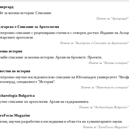
иергард
йт за военна история. Списание.
Повече за "
Ариергард
"
лгарско е-Списание за Археология
ектронно списание с рецензирани статии и с отворен достъп. Издание на Асоц
лгарските археолози.
Повече за "
Българско е-Списание за Археология
"
енна история
лайн списание за военна история. Архив на броевете. Проекти.
Повече за "
Военна история
"
вестия по история
ектронно научно-изследователско списание на Югозападен университет "Неофи
агоевград, специалност "История".
Повече за "
Известия по история
"
chaeologia Bulgarica
учно списание по археология. Архив на съдържанията.
Повече за "
Archaeologia Bulgarica
"
roFocus Magazine
атии, научни разработки и изследвания в областта на хуманитарните науки.
Повече за "
EuroFocus Magazine
"