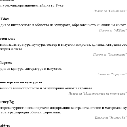
лтурно-информационен гайд на гр. Русе.
Повече за "
Седмицата
"
Tday
дия за интересното в областта на културата, образованието и начина на живот.
Повече за "
АRTday
"
атен клас
вини за литература, култура, театър и визуални изкуства, критика, свързани съ
лгария и света.
Повече за "
Златен клас
"
fiapress
дия за култура, литература и изкуство.
Повече за "
Sofiapress
"
нистерство на културата
вини от министерството и от културния живот в страната.
Повече за "
Министерство на културата
"
urney.Bg
лгарски туристически портал с информация за страната, статии и материали, ку
тература, народни обичаи, хороскопи.
Повече за "
Journey.Bg
"
dArts