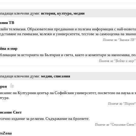
падащи ключови думи
история
,
култура
,
медии
ания ТВ
лайн телевизия. Образователни предавания и полезна информация с най-ново
едставяне на гимназии, колежи и университети, тестове за самооценка на знани
Повече за "
Знания ТВ
"
йна и мир
бликации за историята на България и света, както и коментари за икономика, по
Повече за "
Война и мир
"
падащи ключови думи
медии
,
списания
рон
исание на Културния център на Софийския университет, посветено на наука и
лтура.
Повече за "
Пирон
"
исание Свет
сечно издание за религия. Съдържание на броевете.
Повече за "
Списание Свет
"
esZona