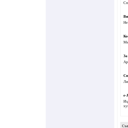
Сп
Ви
Не
Ко
Ме
За
Ар
Сп
Ли
e-
Из
ху
Съв