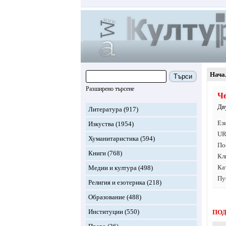
Нача
Търси
Разширено търсене
Ч
Дв
Литература
(917)
Ез
Изкуства
(1954)
UR
Хуманитаристика
(594)
По
Книги
(768)
Кл
Ка
Медии и култура
(498)
Пу
Религия и езотерика
(218)
Образование
(488)
Институции
(550)
ПОД