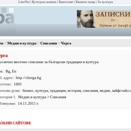
LiterNet
Културни новини
Книгосвят
Книжен пазар
За култура
ло
Медии и култура
Списания
Черга
ерга
уезично месечно списание за български традиции и култура.
ик
Bg
,
En
L адрес
http:/
/
cherga.
bg
сетено
1601
ючови думи
бизнес
,
култура
,
традиции
,
история
,
списания
,
медии
, лайфстайл 
тегория 1
Медии и култура
>
Списания
бликуван
14.11.2011 г.
ОБНИ САЙТОВЕ