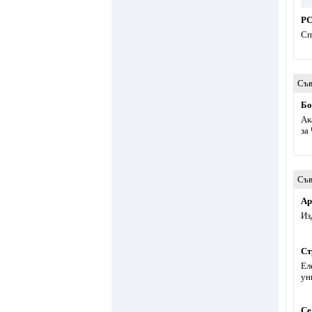
PC
Сп
Съв
Бо
Ак
за
Съв
Ар
Из
Ст
Ел
ун
Се