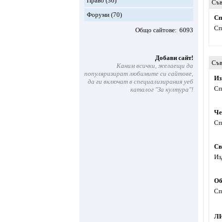
Право
(36)
Съв
Форуми
(70)
Сп
Сп
Общо сайтове
6093
Добави сайт!
Съв
Каним всички, желаещи да
популяризират любимите си сайтове,
Из
да ги включат в специализирания уеб
Сп
каталог "За култура"!
Че
Сп
Св
Из
Об
Сп
Л