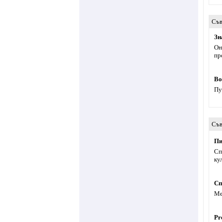
Съв
Зн
Он
пр
Во
Пу
Съв
Пи
Сп
ку
Сп
Ме
Pr