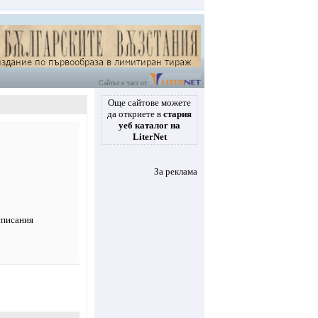
Сайтът е част от
Още сайтове можете
да откриете в
стария
уеб каталог на
LiterNet
За реклама
списания