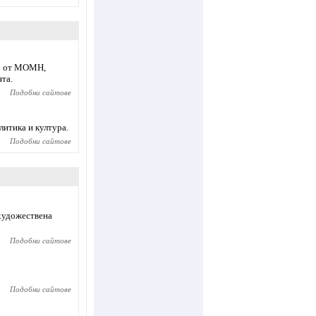
то от МОМН,
ята.
Подобни сайтове
литика и култура.
Подобни сайтове
 художествена
Подобни сайтове
Подобни сайтове