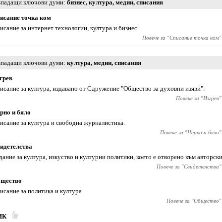
падащи ключови думи
бизнес
,
култура
,
медии
,
списания
исание точка ком
исание за интернет технологии, култура и бизнес.
Повече за "
Списание точка ком
"
падащи ключови думи
култура
,
медии
,
списания
грев
исание за култура, издавано от Сдружение "Общество за духовни изяви".
Повече за "
Изгрев
"
рно и бяло
исание за култура и свободна журналистика.
Повече за "
Черно и бяло
"
идетелства
дание за култура, изкуство и културни политики, което е отворено към авторск
Повече за "
Свидетелства
"
щество
исание за политика и култура.
Повече за "
Общество
"
ИК