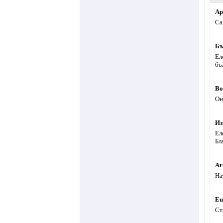
Ар
Са
Бъ
Ел
бъ
Во
Он
Из
Ел
Бл
Ar
На
Eu
Ст