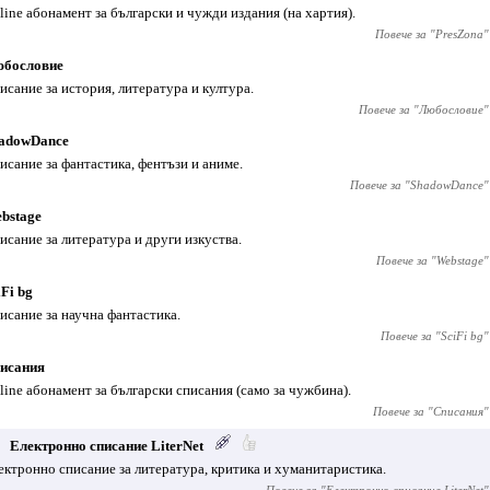
line абонамент за български и чужди издания (на хартия).
Повече за "
PresZona
"
бословие
исание за история, литература и култура.
Повече за "
Любословие
"
adowDance
исание за фантастика, фентъзи и аниме.
Повече за "
ShadowDance
"
bstage
исание за литература и други изкуства.
Повече за "
Webstage
"
iFi bg
исание за научна фантастика.
Повече за "
SciFi bg
"
исания
line абонамент за български списания (само за чужбина).
Повече за "
Списания
"
Електронно списание LiterNet
ектронно списание за литература, критика и хуманитаристика.