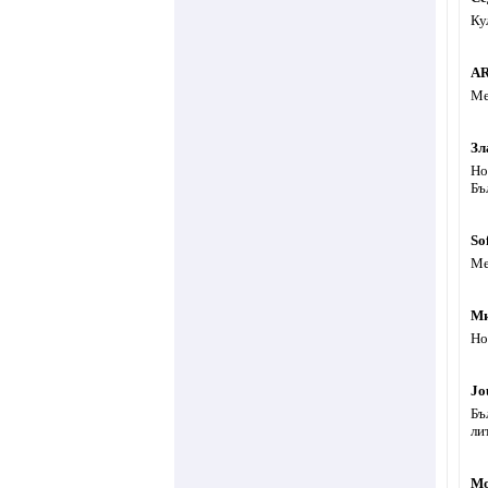
Ку
АR
Ме
Зл
Но
Бъ
So
Ме
Ми
Но
Jo
Бъ
ли
Mo