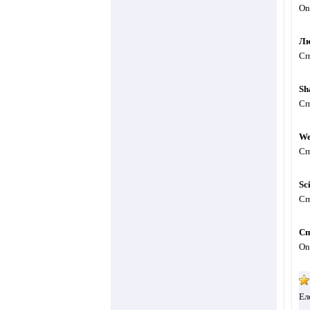
On
Лю
Сп
Sh
Сп
We
Сп
Sc
Сп
Сп
On
Ел