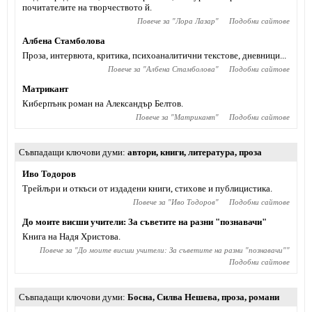
почитателите на творчеството й.
Повече за "
Лора Лазар
"
Подобни сайтове
Албена Стамболова
Проза, интервюта, критика, психоаналитични текстове, дневници...
Повече за "
Албена Стамболова
"
Подобни сайтове
Матрикант
Киберпънк роман на Александър Белтов.
Повече за "
Матрикант
"
Подобни сайтове
Съвпадащи ключови думи
автори
,
книги
,
литература
,
проза
Иво Тодоров
Трейлъри и откъси от издадени книги, стихове и публицистика.
Повече за "
Иво Тодоров
"
Подобни сайтове
До моите висши учители: За съветите на разни "познавачи"
Книга на Надя Христова.
Повече за "
До моите висши учители: За съветите на разни "познавачи"
"
Подобни сайтове
Съвпадащи ключови думи
Босна
,
Силва Нешева
,
проза
,
романи