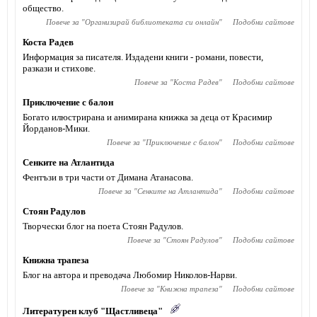
общество.
Повече за "
Организирай библиотеката си онлайн
"
Подобни сайтове
Коста Радев
Информация за писателя. Издадени книги - романи, повести,
разкази и стихове.
Повече за "
Коста Радев
"
Подобни сайтове
Приключение с балон
Богато илюстрирана и анимирана книжка за деца от Красимир
Йорданов-Мики.
Повече за "
Приключение с балон
"
Подобни сайтове
Сенките на Атлантида
Фентъзи в три части от Димана Атанасова.
Повече за "
Сенките на Атлантида
"
Подобни сайтове
Стоян Радулов
Творчески блог на поета Стоян Радулов.
Повече за "
Стоян Радулов
"
Подобни сайтове
Книжна трапеза
Блог на автора и преводача Любомир Николов-Нарви.
Повече за "
Книжна трапеза
"
Подобни сайтове
Литературен клуб "Щастливеца"