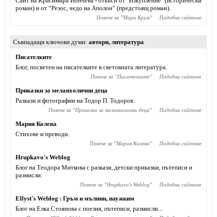
Сайт на Красимира Йончева - откъси от "Изкупление" (исторически
роман) и от “Резос, чедо на Аполон” (предстоящ роман).
Повече за "
Мира Крум
"
Подобни сайтове
Съвпадащи ключови думи
автори
,
литература
Писателките
Блог, посветен на писателките в световната литература.
Повече за "
Писателките
"
Подобни сайтове
Приказки за меланхолични деца
Разкази и фотографии на Тодор П. Тодоров.
Повече за "
Приказки за меланхолични деца
"
Подобни сайтове
Мария Колева
Стихове и преводи.
Повече за "
Мария Колева
"
Подобни сайтове
Hrupkavo's Weblog
Блог на Теодора Миткова с разкази, детски приказки, пътеписи и
размисли.
Повече за "
Hrupkavo's Weblog
"
Подобни сайтове
Ellyst's Weblog : Гръм и мълнии, наужким
Блог на Елка Стоянова с поезия, пътеписи, размисли...