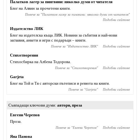
Палатков лагер за пингвини: няколко думи от читателя
Блог на Алвин за прочетени книги.
Повече за "
Палатков лагер за пингвини: няколко думи от читателя
"
Подобни сайтове
Издателство ЛИК
Блог на издателска къща ЛИК. Новини за събития и най-нови
заглавия, анкети и игри с подаръци – книги.
Повече за "
Издателство ЛИК
"
Подобни сайтове
Стихотворения
Стихосбирка на Албена Тодорова.
Повече за "
Стихотворения
"
Подобни сайтове
Garjeta
Блог на Той и Тя с авторски пътеписи и ревюта на книги.
Повече за "
Garjeta
"
Подобни сайтове
Съвпадащи ключови думи
автори
,
проза
Евгени Черепов
Проза.
Повече за "
Евгени Черепов
"
Подобни сайтове
Яна Панова