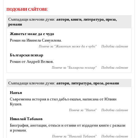
ПОДОБНИ САЙТОВЕ
Съвпадащи ключови думи
автори
,
книги
,
литература
,
проза
,
романи
Животът може да е чудо
Роман на Ивинела Самуилова.
Повече за "
Животът може да е чудо
"
Подобни сайтове
Български психар
Роман от Андрей Велков.
Повече за "
Български психар
"
Подобни сайтове
Съвпадащи ключови думи
автори
,
литература
,
проза
,
романи
Навън
Съвременна история в стил дабъл екшън, написана от Юлиян
Кушев.
Повече за "
Навън
"
Подобни сайтове
Николай Табаков
Биография, анотации, откъси и отзиви от издадени книги с разкази
и романи.
Повече за "
Николай Табаков
"
Подобни сайтове