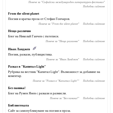
Повече за "
Софийски международен литературен фестивал
"
Подобни сайтове
From the silent planet
Поезия и кратка проза от Стефан Гончаров.
Повече за "
From the silent planet
"
Подобни сайтове
Нещо различно
Блог на Николай Ганчев с пътеписи.
Повече за "
Нещо различно
"
Подобни сайтове
Иван Ланджев
Поезия, разкази, публицистика.
Повече за "
Иван Ланджев
"
Подобни сайтове
Разказ в "Капитал Light"
Рубрика на вестник "Капитал Light". Възможност за добавяне на
коментар.
Повече за "
Разказ в "Капитал Light"
"
Подобни сайтове
Без паника!
Блог на Румен Янев с разкази и размисли.
Повече за "
Без паника!
"
Подобни сайтове
Библиотеката
Сайт за самопубликуване на поезия и проза.