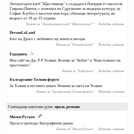
Литературен клуб "Щастливеца" е създаден в Пловдив от писателя
Гавраил Панчев, с помощта на Сдружение за модерна култура, гр.
София. Клубът е насочен към хора, обичащи литературата, на
възраст от 18 до 35 години.
Повече за "
Литературен клуб "Щастливеца"
"
Подобни сайтове
DreamLaLand
Блог на Драго с любимите му книги и автори.
Повече за "
DreamLaLand
"
Подобни сайтове
Ендорион
Фен сайт на Дж. Р. Р. Толкин. Всичко за "Хобит" и "Властелинът на
пръстените".
Повече за "
Ендорион
"
Подобни сайтове
Българският Толкин форум
За Толкин и неговите книги. Новини за света на Толкин.
Повече за "
Българският Толкин форум
"
Подобни сайтове
Съвпадащи ключови думи
проза
,
романи
Милен Русков
Проза и преводи. Биографични данни.
Повече за "
Милен Русков
"
Подобни сайтове