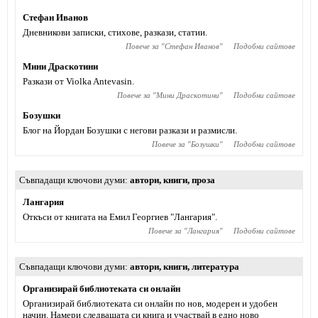
Стефан Иванов
Дневникови записки, стихове, разкази, статии.
Повече за "
Стефан Иванов
"
Подобни сайтове
Мини Драскотини
Разкази от Violka Antevasin.
Повече за "
Мини Драскотини
"
Подобни сайтове
Бозушки
Блог на Йордан Бозушки с негови разкази и размисли.
Повече за "
Бозушки
"
Подобни сайтове
Съвпадащи ключови думи
автори
,
книги
,
проза
Лангария
Откъси от книгата на Емил Георгиев "Лангария".
Повече за "
Лангария
"
Подобни сайтове
Съвпадащи ключови думи
автори
,
книги
,
литература
Организирай библиотеката си онлайн
Организирай библиотеката си онлайн по нов, модерен и удобен
начин. Намери следващата си книга и участвай в едно ново