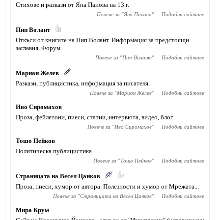
Стихове и разкази от Яна Панова на 13 г.
Повече за "
Яна Панова
"
Подобни сайтове
Пип Волант
Откъси от книгите на Пип Волант. Информация за предстоящи
заглавия. Форум.
Повече за "
Пип Волант
"
Подобни сайтове
Мариан Желев
Разкази, публицистика, информация за писателя.
Повече за "
Мариан Желев
"
Подобни сайтове
Иво Сиромахов
Проза, фейлетони, пиеси, статии, интервюта, видео, блог.
Повече за "
Иво Сиромахов
"
Подобни сайтове
Тошо Пейков
Политическа публицистика.
Повече за "
Тошо Пейков
"
Подобни сайтове
Страницата на Весел Цанков
Проза, пиеси, хумор от автора. Полезности и хумор от Мрежата...
Повече за "
Страницата на Весел Цанков
"
Подобни сайтове
Мира Крум