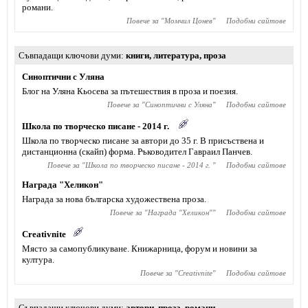
романи.
Повече за "
Момчил Цонев
"
Подобни сайтове
Съвпадащи ключови думи
книги
,
литература
,
проза
Синоптични с Уляна
Блог на Уляна Кьосева за пътешествия в проза и поезия.
Повече за "
Синоптични с Уляна
"
Подобни сайтове
Школа по творческо писане - 2014 г.
Школа по творческо писане за автори до 35 г. В присъствена и
дистанционна (скайп) форма. Ръководител Гавраил Панчев.
Повече за "
Школа по творческо писане - 2014 г.
"
Подобни сайтове
Награда "Хеликон"
Награда за нова българска художествена проза.
Повече за "
Награда "Хеликон"
"
Подобни сайтове
Creativnite
Място за самопубликуване. Книжарница, форум и новини за
култура.
Повече за "
Creativnite
"
Подобни сайтове
Съвпадащи ключови думи
автори
,
проза
,
романи