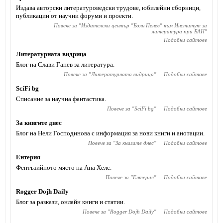
Издава авторски литературоведски трудове, юбилейни сборници,
публикации от научни форуми и проекти.
Повече за "
Издателски център "Боян Пенев" към Институт за
литература при БАН
"
Подобни сайтове
Литературната видрица
Блог на Слави Ганев за литература.
Повече за "
Литературната видрица
"
Подобни сайтове
SciFi bg
Списание за научна фантастика.
Повече за "
SciFi bg
"
Подобни сайтове
За книгите днес
Блог на Нели Господинова с информация за нови книги и анотации.
Повече за "
За книгите днес
"
Подобни сайтове
Ентерия
Фентъзийното място на Ана Хелс.
Повече за "
Ентерия
"
Подобни сайтове
Rogger Dojh Daily
Блог за разкази, онлайн книги и статии.
Повече за "
Rogger Dojh Daily
"
Подобни сайтове