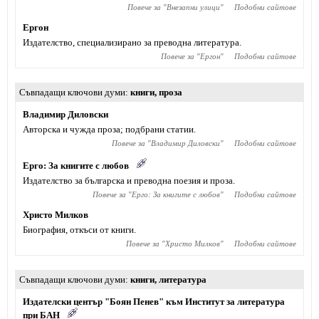
Повече за "
Внезапни улици
"
Подобни сайтове
Ергон
Издателство, специализирано за преводна литература.
Повече за "
Ергон
"
Подобни сайтове
Съвпадащи ключови думи
книги
,
проза
Владимир Диловски
Авторска и чужда проза; подбрани статии.
Повече за "
Владимир Диловски
"
Подобни сайтове
Ерго: За книгите с любов
Издателство за българска и преводна поезия и проза.
Повече за "
Ерго: За книгите с любов
"
Подобни сайтове
Христо Милков
Биография, откъси от книги.
Повече за "
Христо Милков
"
Подобни сайтове
Съвпадащи ключови думи
книги
,
литература
Издателски център "Боян Пенев" към Институт за литература
при БАН