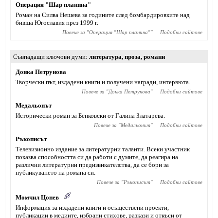
Операция "Шар планина"
Роман на Силва Нешева за годините след бомбардировките над
бивша Югославия през 1999 г.
Повече за "
Операция "Шар планина"
"
Подобни сайтове
Съвпадащи ключови думи
литература
,
проза
,
романи
Донка Петрунова
Творчески път, издадени книги и получени награди, интервюта.
Повече за "
Донка Петрунова
"
Подобни сайтове
Медальонът
Исторически роман за Бенковски от Галина Златарева.
Повече за "
Медальонът
"
Подобни сайтове
Ръкописът
Телевизионно издание за литературни таланти. Всеки участник
показва способността си да работи с думите, да реагира на
различни литературни предизвикателства, да се бори за
публикуването на романа си.
Повече за "
Ръкописът
"
Подобни сайтове
Момчил Цонев
Информация за издадени книги и осъществени проекти,
публикации в медиите, избрани стихове, разкази и откъси от