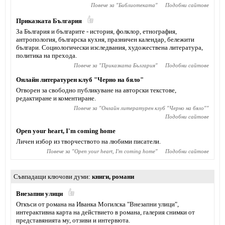
Повече за "
Библиотеката
"
Подобни сайтове
Приказката България
За България и българите - история, фолклор, етнография,
антропология, българска кухня, празничен календар, бележити
българи. Социологически изследвания, художествена литература,
политика на прехода.
Повече за "
Приказката България
"
Подобни сайтове
Онлайн литературен клуб "Черно на бяло"
Отворен за свободно публикуване на авторски текстове,
редактиране и коментиране.
Повече за "
Онлайн литературен клуб "Черно на бяло"
"
Подобни сайтове
Open your heart, I'm coming home
Личен избор из творчеството на любими писатели.
Повече за "
Open your heart, I'm coming home
"
Подобни сайтове
Съвпадащи ключови думи
книги
,
романи
Внезапни улици
Откъси от романа на Иванка Могилска "Внезапни улици",
интерактивна карта на действието в романа, галерия снимки от
представянията му, отзиви и интервюта.