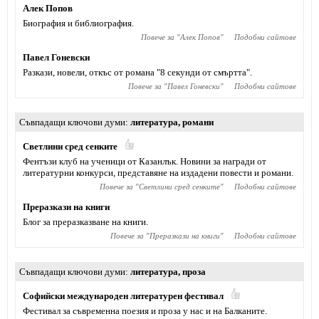
Алек Попов
Биография и библиография.
Повече за "
Алек Попов
"
Подобни сайтове
Павел Гоневски
Разкази, новели, откъс от романа "8 секунди от смъртта".
Повече за "
Павел Гоневски
"
Подобни сайтове
Съвпадащи ключови думи
литература
,
романи
Светлини сред сенките
Фентъзи клуб на ученици от Казанлък. Новини за награди от
литературни конкурси, представяне на издадени повести и романи.
Повече за "
Светлини сред сенките
"
Подобни сайтове
Преразкази на книги
Блог за преразказване на книги.
Повече за "
Преразкази на книги
"
Подобни сайтове
Съвпадащи ключови думи
литература
,
проза
Софийски международен литературен фестивал
Фестивал за съвременна поезия и проза у нас и на Балканите.