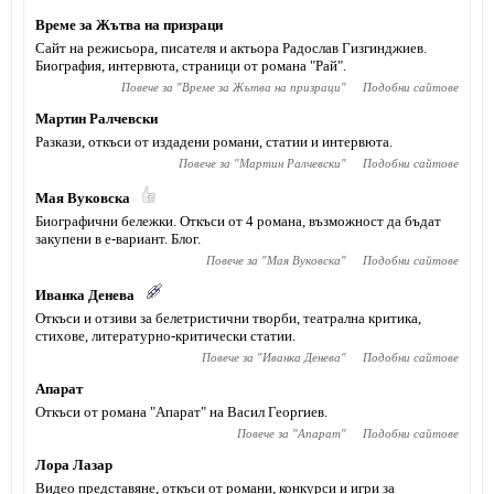
Време за Жътва на призраци
Сайт на режисьора, писателя и актьора Радослав Гизгинджиев‎.
Биография, интервюта, страници от романа "Рай".
Повече за "
Време за Жътва на призраци
"
Подобни сайтове
Мартин Ралчевски
Разкази, откъси от издадени романи, статии и интервюта.
Повече за "
Мартин Ралчевски
"
Подобни сайтове
Мая Вуковска
Биографични бележки. Откъси от 4 романа, възможност да бъдат
закупени в е-вариант. Блог.
Повече за "
Мая Вуковска
"
Подобни сайтове
Иванка Денева
Откъси и отзиви за белетристични творби, театрална критика,
стихове, литературно-критически статии.
Повече за "
Иванка Денева
"
Подобни сайтове
Апарат
Откъси от романа "Апарат" на Васил Георгиев.
Повече за "
Апарат
"
Подобни сайтове
Лора Лазар
Видео представяне, откъси от романи, конкурси и игри за