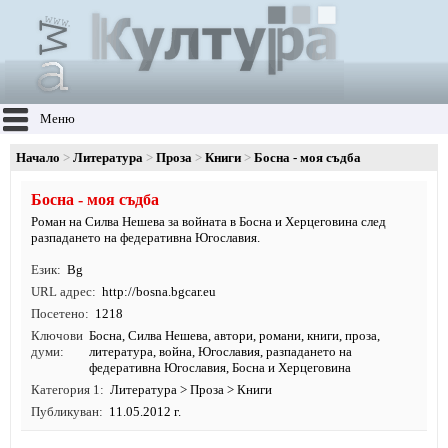
Меню
Начало
Литература
Проза
Книги
Босна - моя съдба
Босна - моя съдба
Роман на Силва Нешева за войната в Босна и Херцеговина след
разпадането на федеративна Югославия.
Език
Bg
URL адрес
http:/
/
bosna.
bgcar.
eu
Посетено
1218
Ключови
Босна
,
Силва Нешева
,
автори
,
романи
,
книги
,
проза
,
думи
литература
, война, Югославия, разпадането на
федеративна Югославия, Босна и Херцеговина
Категория 1
Литература
>
Проза
>
Книги
Публикуван
11.05.2012 г.