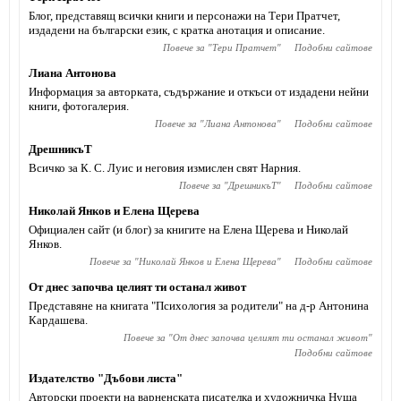
Блог, представящ всички книги и персонажи на Тери Пратчет,
издадени на български език, с кратка анотация и описание.
Повече за "
Тери Пратчет
"
Подобни сайтове
Лиана Антонова
Информация за авторката, съдържание и откъси от издадени нейни
книги, фотогалерия.
Повече за "
Лиана Антонова
"
Подобни сайтове
ДрешникъТ
Всичко за К. С. Луис и неговия измислен свят Нарния.
Повече за "
ДрешникъТ
"
Подобни сайтове
Николай Янков и Елена Щерева
Официален сайт (и блог) за книгите на Елена Щерева и Николай
Янков.
Повече за "
Николай Янков и Елена Щерева
"
Подобни сайтове
От днес започва целият ти останал живот
Представяне на книгата "Психология за родители" на д-р Антонина
Кардашева.
Повече за "
От днес започва целият ти останал живот
"
Подобни сайтове
Издателство "Дъбови листа"
Авторски проекти на варненската писателка и художничка Нуша