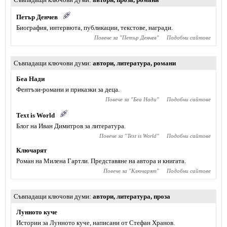
Петър Денчев
Биография, интервюта, публикации, текстове, награди.
Повече за "
Петър Денчев
"
Подобни сайтове
Съвпадащи ключови думи
автори
,
литература
,
романи
Беа Нади
Фентъзи-романи и приказки за деца.
Повече за "
Беа Нади
"
Подобни сайтове
Text is World
Блог на Иван Димитров за литература.
Повече за "
Text is World
"
Подобни сайтове
Ключарят
Роман на Милена Гартли. Представяне на автора и книгата.
Повече за "
Ключарят
"
Подобни сайтове
Съвпадащи ключови думи
автори
,
литература
,
проза
Лунното куче
Истории за Лунното куче, написани от Стефан Хранов.