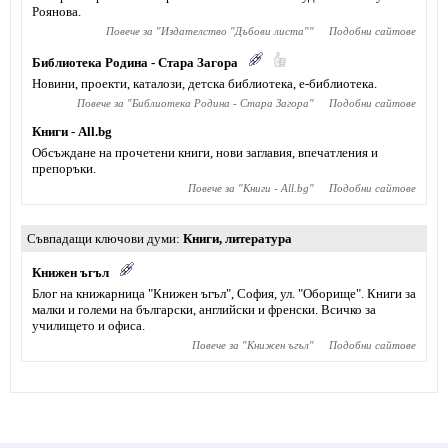
Роянова.
Повече за "
Издателство "Дъбови листа"
"
Подобни сайтове
Библиотека Родина - Стара Загора
Новини, проекти, каталози, детска библиотека, е-библиотека.
Повече за "
Библиотека Родина - Стара Загора
"
Подобни сайтове
Книги - All.bg
Обсъждане на прочетени книги, нови заглавия, впечатления и
препоръки.
Повече за "
Книги - All.bg
"
Подобни сайтове
Съвпадащи ключови думи
Книги
,
литература
Книжен ъгъл
Блог на книжарница "Книжен ъгъл", София, ул. "Оборище". Книги за
малки и големи на български, английски и френски. Всичко за
училището и офиса.
Повече за "
Книжен ъгъл
"
Подобни сайтове