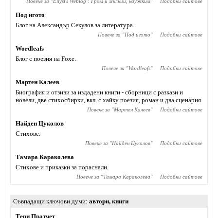
Повече за "
Ellyst's Weblog : Гръм и мълнии, наужким
"
Подобни сайтове
Под игото
Блог на Александър Секулов за литература.
Повече за "
Под игото
"
Подобни сайтове
Wordleafs
Блог с поезия на Foxe.
Повече за "
Wordleafs
"
Подобни сайтове
Мартен Калеев
Биография и отзиви за издадени книги - сборници с разкази и
новели, две стихосбирки, вкл. с хайку поезия, роман и два сценария.
Повече за "
Мартен Калеев
"
Подобни сайтове
Найден Цуколов
Стихове.
Повече за "
Найден Цуколов
"
Подобни сайтове
Тамара Караколева
Стихове и приказки за пораснали.
Повече за "
Тамара Караколева
"
Подобни сайтове
Съвпадащи ключови думи
автори
,
книги
Тери Пратчет