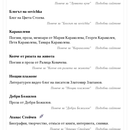
Повече за "
Лунното куче
"
Подобни сайтове
Блогът на sovichka
Блог на Цвета Стоева.
Повече за "
Блогът на sovichka
"
Подобни сайтове
Караколеви
Поезия, проза, мемоари от Мария Караколева, Георги Караколев,
Петя Караколева, Тамара Караколева.
Повече за "
Караколеви
"
Подобни сайтове
Копче от ризата на живота
Поезия и проза от Ралица Ковачева.
Повече за "
Копче от ризата на живота
"
Подобни сайтове
Нощни плажове
Литературен видео блог на писателя Златомир Златанов.
Повече за "
Нощни плажове
"
Подобни сайтове
Добри Божилов
Проза от Добри Божилов.
Повече за "
Добри Божилов
"
Подобни сайтове
Атанас Стойчев
Биография, творчество, откъси от книги, интервюта, снимки.
Повече за "
Атанас Стойчев
"
Подобни сайтове