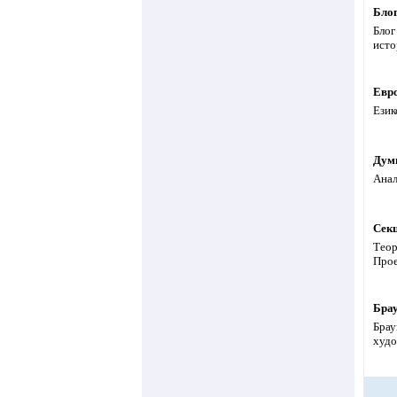
Бло
Блог
исто
Евро
Език
Думи
Анал
Секц
Теор
Прое
Брау
Брау
худо