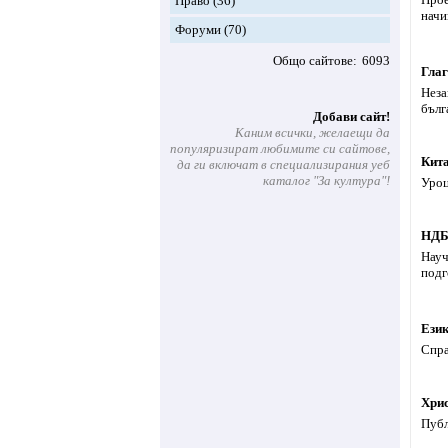
Право
(36)
начи
Форуми
(70)
Общо сайтове
6093
Гла
Неза
бълг
Добави сайт!
Каним всички, желаещи да
популяризират любимите си сайтове,
Кита
да ги включат в специализирания уеб
каталог "За култура"!
Уроц
НД
Науч
подг
Език
Спра
Хри
Публ