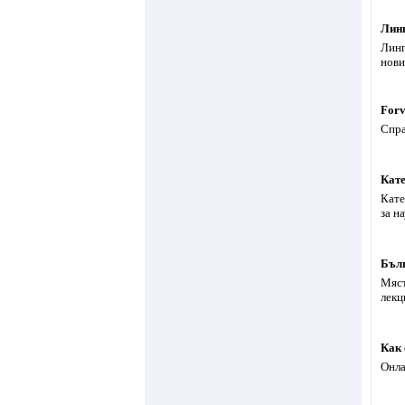
Линг
Линг
нови
For
Спра
Кате
Кате
за н
Бълг
Мяст
лекц
Как 
Онла