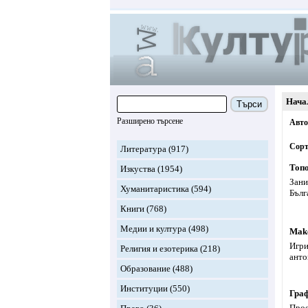
Нача
Търси
Разширено търсене
Авт
Сорт
Литература
(917)
Топ
Изкуства
(1954)
Зани
Хуманитаристика
(594)
Бълг
Книги
(768)
Медии и култура
(498)
Mak
Игри
Религия и езотерика
(218)
анто
Образование
(488)
Институции
(550)
Гра
Прое