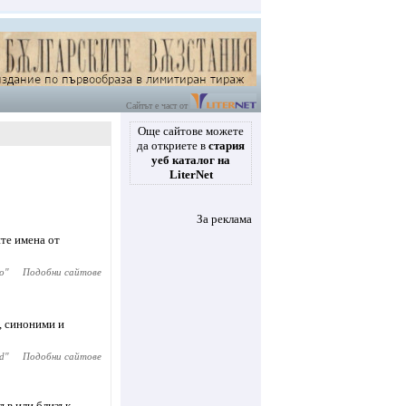
Сайтът е част от
Още сайтове можете
да откриете в
стария
уеб каталог на
LiterNet
За реклама
те имена от
о
"
Подобни сайтове
, синоними и
d
"
Подобни сайтове
къв или близък