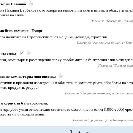
гът на Павлина
 на Павлина Върбанова с отговори на езикови питанки и всичко в областта на ез
рията на езика.
Повече за "
Блогът на Павлин
пейска комисия : Езици
ова политика на Европейския съюз в оценки, доклади, стратегии.
Повече за "
Европейска комисия : Езиц
 за езика
изи, коментари и разсъждения върху проблемите на българския език в ежеднев
Повече за "
Думи за език
ия по компютърна лингвистика
етични и приложни изследвания в областта на компютърната обработка на есте
кти, продукти, ресурси.
Повече за "
Секция по компютърна лингвистик
н корпус за български език
н корпусът улавя относително статичното състояние на езика (1990-2005) чрез 
жествени и информативни.
Повече за "
Браун корпус за български ези
1
2
3