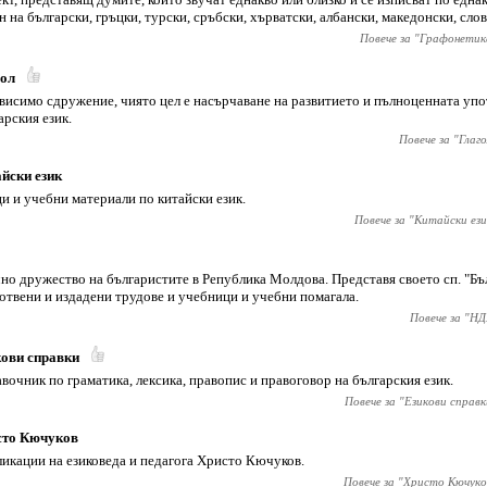
н на български, гръцки, турски, сръбски, хърватски, албански, македонски, сло
Повече за "
Графонетик
гол
висимо сдружение, чиято цел е насърчаване на развитието и пълноценната упо
арския език.
Повече за "
Глаго
йски език
и и учебни материали по китайски език.
Повече за "
Китайски ези
Б
но дружество на българистите в Република Молдова. Представя своето сп. "Бъ
отвени и издадени трудове и учебници и учебни помагала.
Повече за "
НД
ови справки
вочник по граматика, лексика, правопис и правоговор на българския език.
Повече за "
Езикови справк
сто Кючуков
икации на езиковеда и педагога Христо Кючуков.
Повече за "
Христо Кючуко