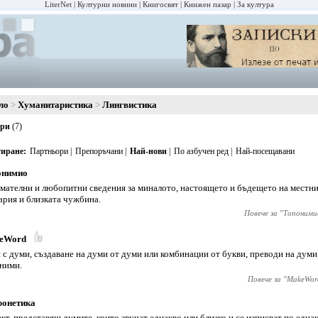
LiterNet
Културни новини
Книгосвят
Книжен пазар
За култура
ло
Хуманитаристика
Лингвистика
ори
(7)
иране
Партньори
Препоръчани
Най-нови
По азбучен ред
Най-посещавани
онимио
мателни и любопитни сведения за миналото, настоящето и бъдещето на местни
ария и близката чужбина.
Повече за "
Топоними
eWord
 с думи, създаване на думи от думи или комбинации от букви, преводи на думи
ними.
Повече за "
MakeWor
фонетика
кт, представящ думите, които звучат еднакво или близко и се изписват по една