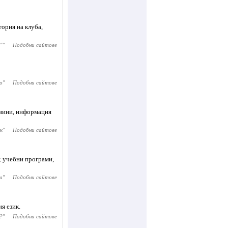
ория на клуба,
"
"
Подобни сайтове
o
"
Подобни сайтове
овини, информация
к
"
Подобни сайтове
; учебни програми,
а
"
Подобни сайтове
я език.
?
"
Подобни сайтове