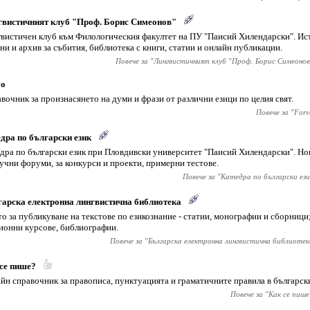
вистичният клуб "Проф. Борис Симеонов"
вистичен клуб към Филологическия факултет на ПУ "Паисий Хилендарски". Ист
ни и архив за събития, библиотека с книги, статии и онлайн публикации.
Повече за "
Лингвистичният клуб "Проф. Борис Симеонов
vo
вочник за произнасянето на думи и фрази от различни езици по целия свят.
Повече за "
Forv
дра по български език
дра по български език при Пловдивски университет "Паисий Хилендарски". Н
аучни форуми, за конкурси и проекти, примерни тестове.
Повече за "
Катедра по български ези
арска електронна лингвистична библиотека
о за публикуване на текстове по езикознание - статии, монографии и сборници
ионни курсове, библиографии.
Повече за "
Българска електронна лингвистична библиотек
се пише?
йн справочник за правописа, пунктуацията и граматичните правила в български
Повече за "
Как се пише