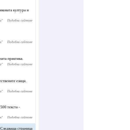
иковата култура и
а
"
Подобни сайтове
и
"
Подобни сайтове
ната практика.
а
"
Подобни сайтове
ствените езици.
а
"
Подобни сайтове
500 текста -
к
"
Подобни сайтове
Следваща страница