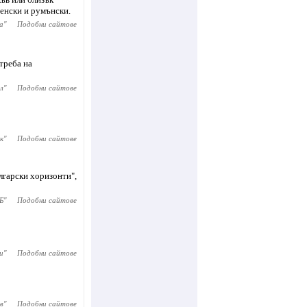
венски и румънски.
а
"
Подобни сайтове
треба на
л
"
Подобни сайтове
к
"
Подобни сайтове
лгарски хоризонти",
Б
"
Подобни сайтове
и
"
Подобни сайтове
в
"
Подобни сайтове