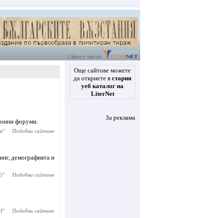
Сайтът е част от
Още сайтове можете
да откриете в
стария
уеб каталог на
LiterNet
За реклама
ионни форуми.
я
"
Подобни сайтове
инг, демографията и
)
"
Подобни сайтове
Н
"
Подобни сайтове