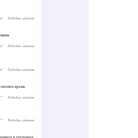
я
"
Подобни сайтове
звива
я
"
Подобни сайтове
я
"
Подобни сайтове
 военен архив,
"
"
Подобни сайтове
"
"
Подобни сайтове
драмата и груповата