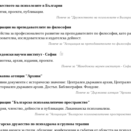
еството на психолозите в България
тия, проекти, публикации.
Повече за "
Дружеството на психолозите в Българи
иация на преподавателите по философия
йства за професионалното развитие на преподавателите по философия, като ра
зователна, изследователска и издателска дейност.
Повече за "
Асоциация на преподавателите по философи
донски научен институт - София
иотека, архив, издания, проекти.
Повече за "
Македонски научен институт - Софи
жавна агенция "Архиви"
вни документи с историческо значение: Централен държавен архив, Централен
ториален държавен архив. Достъп. Библиография. Фондове.
Повече за "
Държавна агенция "Архиви
иация "Българско психоаналитично пространство"
рия, членство, дейности и публикации. Лаканианска психоанализа.
Повече за "
Асоциация "Българско психоаналитично пространство
арско дружество по психодрама и групова терапия
ални анонси за групи, обучение, конференции и събития от областта на психо