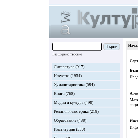
Нача
Търси
Разширено търсене
Сорт
Литература
(917)
Бълг
Изкуства
(1954)
Пред
Хуманитаристика
(594)
Аген
Книги
(768)
Мате
Медии и култура
(498)
соци
Религия и езотерика
(218)
Образование
(488)
Инст
Инфо
Институции
(550)