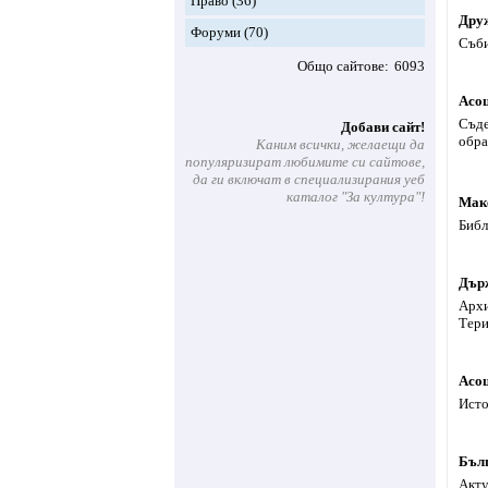
Право
(36)
Друж
Форуми
(70)
Съби
Общо сайтове
6093
Асоц
Съде
Добави сайт!
обра
Каним всички, желаещи да
популяризират любимите си сайтове,
да ги включат в специализирания уеб
каталог "За култура"!
Маке
Библ
Дър
Архи
Тери
Асоц
Исто
Бълг
Акту