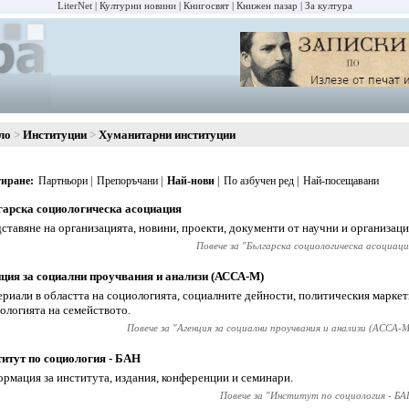
LiterNet
Културни новини
Книгосвят
Книжен пазар
За култура
ло
Институции
Хуманитарни институции
иране
Партньори
Препоръчани
Най-нови
По азбучен ред
Най-посещавани
арска социологическа асоциация
ставяне на организацията, новини, проекти, документи от научни и организац
Повече за "
Българска социологическа асоциаци
ция за социални проучвания и анализи (АССА-М)
риали в областта на социологията, социалните дейности, политическия маркет
ологията на семейството.
Повече за "
Агенция за социални проучвания и анализи (АССА-М
итут по социология - БАН
рмация за института, издания, конференции и семинари.
Повече за "
Институт по социология - БА