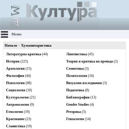
Меню
Начало
Хуманитаристика
Литературна критика
(44)
Лингвистика
(45)
История
(225)
Теория и критика на превода
(2)
Археология
(15)
Семиотика
(3)
Философия
(44)
Политология
(16)
Психология
(68)
Визуални изследвания
(3)
Социология
(10)
Педагогика
(8)
Културология
(21)
Библиографии
(13)
Антропология
(9)
Gender Studies
(4)
Етнология
(19)
Реторика
(5)
Краезнание
(23)
Генеалогия
(14)
Славистика
(19)