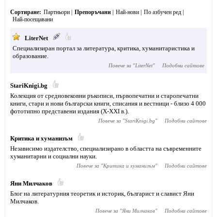
Сортиране
Партньори
Препоръчани
Най-нови
По азбучен ред
Най-посещавани
LiterNet
Специализиран портал за литература, критика, хуманитаристика и
образование.
Повече за "
LiterNet
"
Подобни сайтове
StariKnigi.bg
Колекция от средновековни ръкописи, първопечатни и старопечатни
книги, стари и нови български книги, списания и вестници - близо 4 000
фототипно представени издания (X-XXI в.).
Повече за "
StariKnigi.bg
"
Подобни сайтове
Критика и хуманизъм
Независимо издателство, специализирано в областта на съвременните
хуманитарни и социални науки.
Повече за "
Критика и хуманизъм
"
Подобни сайтове
Яни Милчаков
Блог на литературния теоретик и историк, българист и славист Яни
Милчаков.
Повече за "
Яни Милчаков
"
Подобни сайтове