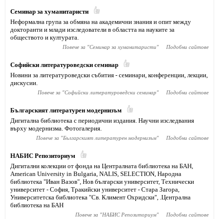
Семинар за хуманитаристи
Неформална група за обмяна на академични знания и опит между
докторанти и млади изследователи в областта на науките за
обществото и културата.
Повече за "
Семинар за хуманитаристи
"
Подобни сайтове
Софийски литературоведски семинар
Новини за литературоведски събития - семинари, конференции, лекции,
дискусии.
Повече за "
Софийски литературоведски семинар
"
Подобни сайтове
Българският литературен модернизъм
Дигитална библиотека с периодични издания. Научни изследвания
върху модернизма. Фотогалерия.
Повече за "
Българският литературен модернизъм
"
Подобни сайтове
НАБИС Репозиториум
Дигитални колекции от фонда на Централната библиотека на БАН,
American University in Bulgaria, NALIS, SELECTION, Народна
библиотека "Иван Вазов", Нов български университет, Технически
университет - София, Тракийски университет - Стара Загора,
Университетска библиотека "Св. Климент Охридски", .Централна
библиотека на БАН
Повече за "
НАБИС Репозиториум
"
Подобни сайтове