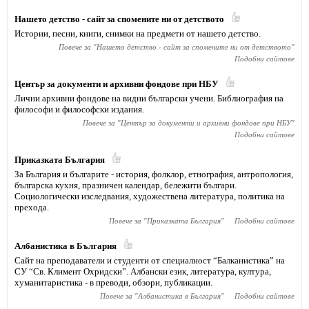
Нашето детство - сайт за спомените ни от детството
Истории, песни, книги, снимки на предмети от нашето детство.
Повече за "
Нашето детство - сайт за спомените ни от детството
"
Подобни сайтове
Център за документи и архивни фондове при НБУ
Лични архивни фондове на видни български учени. Библиография на
философи и философски издания.
Повече за "
Център за документи и архивни фондове при НБУ
"
Подобни сайтове
Приказката България
За България и българите - история, фолклор, етнография, антропология,
българска кухня, празничен календар, бележити българи.
Социологически изследвания, художествена литература, политика на
прехода.
Повече за "
Приказката България
"
Подобни сайтове
Албанистика в България
Сайт на преподаватели и студенти от специалност “Балканистика” на
СУ “Св. Климент Охридски”. Албански език, литература, култура,
хуманитаристика - в преводи, обзори, публикации.
Повече за "
Албанистика в България
"
Подобни сайтове