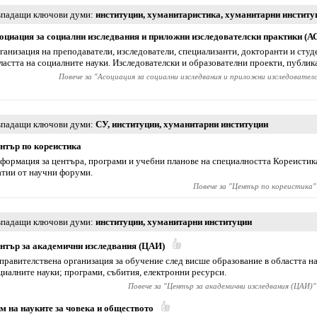
падащи ключови думи
институции
,
хуманитаристика
,
хуманитарни институ
оциация за социални изследвания и приложни изследователски практики (А
ганизация на преподаватели, изследователи, специализанти, докторанти и студ
ластта на социалните науки. Изследователски и образователни проекти, публик
Повече за "
Асоциация за социални изследвания и приложни изследовател
падащи ключови думи
СУ
,
институции
,
хуманитарни институции
нтър по кореистика
формация за центъра, програми и учебни планове на специалността Кореистика
атии от научни форуми.
Повече за "
Център по кореистика
"
падащи ключови думи
институции
,
хуманитарни институции
нтър за академични изследвания (ЦАИ)
правителствена организация за обучение след висше образование в областта н
циалните науки; програми, събития, електронни ресурси.
Повече за "
Център за академични изследвания (ЦАИ)
"
м на науките за човека и обществото