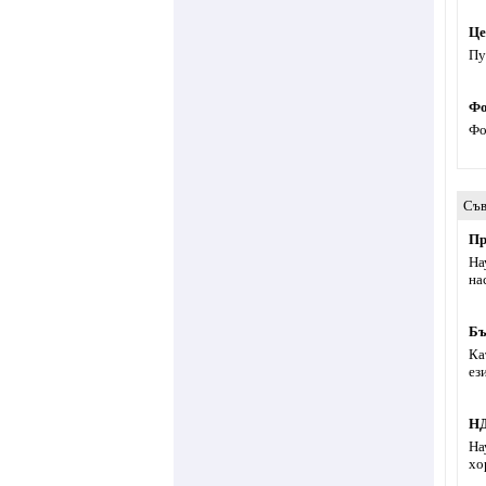
Це
Пу
Фо
Фо
Съв
Пр
На
на
Бъ
Ка
ез
Н
На
хо