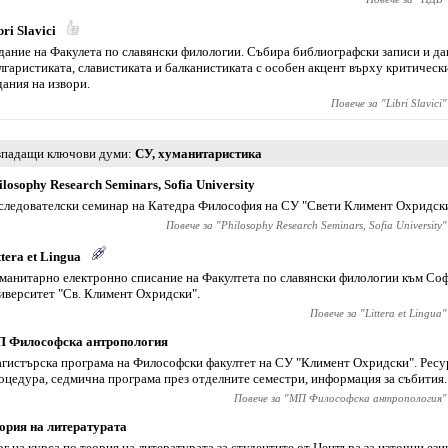
bri Slavici
дание на Факулета по славянски филологии. Събира библиографски записи и да
лгаристиката, славистиката и балканистиката с особен акцент върху критическ
дания на извори.
Повече за "
Libri Slavici
"
падащи ключови думи
СУ
,
хуманитаристика
ilosophy Research Seminars, Sofia University
следователски семинар на Катедра Философия на СУ "Свети Климент Охридски
Повече за "
Philosophy Research Seminars, Sofia University
"
ttera et Lingua
манитарно електронно списание на Факултета по славянски филологии към Со
иверситет "Св. Климент Охридски".
Повече за "
Littera et Lingua
"
 Философска антропология
гистърска програма на Философски факултет на СУ "Климент Охридски". Ресур
оцедура, седмична програма през отделните семестри, информация за събития.
Повече за "
МП Философска антропология
"
ория на литературата
ог на курса по теория на литературата за студентите от Центъра за източни ези