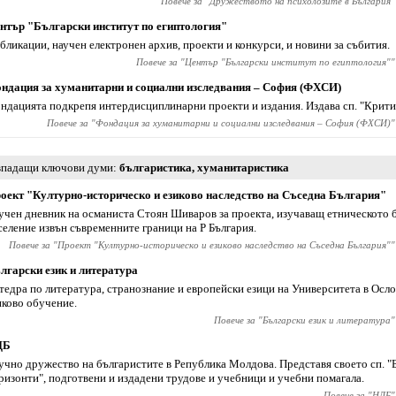
Повече за "
Дружеството на психолозите в България
"
нтър "Български институт по египтология"
бликации, научен електронен архив, проекти и конкурси, и новини за събития.
Повече за "
Център "Български институт по египтология"
"
ндация за хуманитарни и социални изследвания – София (ФХСИ)
ндацията подкрепя интердисциплинарни проекти и издания. Издава сп. "Крити
Повече за "
Фондация за хуманитарни и социални изследвания – София (ФХСИ)
"
падащи ключови думи
българистика
,
хуманитаристика
оект "Културно-историческо и езиково наследство на Съседна България"
учен дневник на османиста Стоян Шиваров за проекта, изучаващ етническото 
селение извън съвременните граници на Р България.
Повече за "
Проект "Културно-историческо и езиково наследство на Съседна България"
"
лгарски език и литература
тедра по литература, странознание и европейски езици на Университета в Ос
иково обучение.
Повече за "
Български език и литература
"
ДБ
учно дружество на българистите в Република Молдова. Представя своето сп. "
ризонти", подготвени и издадени трудове и учебници и учебни помагала.
Повече за "
НДБ
"