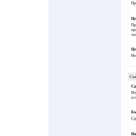
Пр
Це
Пр
пр
та
Це
Но
Съв
Сд
Из
ус
Бъ
Сд
На