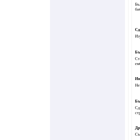
Бъ
би
Сд
Из
Бъ
Ст
ем
Ин
Не
Бъ
Сд
ст
Др
Съ