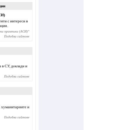
ции
СИ)
енти с интереси в
ации.
ски практики (АСИ)
"
Подобни сайтове
 в СУ, доклади и
Подобни сайтове
а хуманитарните и
Подобни сайтове