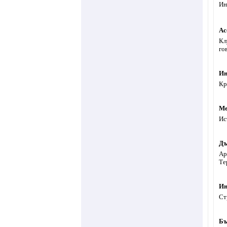
Ин
Ас
Кл
го
Ин
Кр
Ме
Ис
Дъ
Ар
Те
Ин
Ст
Бъ