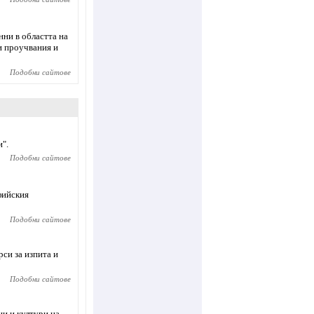
нни в областта на
и проучвания и
Подобни сайтове
".
Подобни сайтове
фийския
Подобни сайтове
си за изпита и
Подобни сайтове
ци и култури на