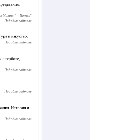
предавания,
ел Михаил" – Шумен
"
Подобни сайтове
тура и изкуство.
Подобни сайтове
 с гербове,
Подобни сайтове
Подобни сайтове
рапия. История и
Подобни сайтове