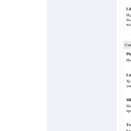
Li
Из
бъ
из
Съв
Ph
Из
Li
Ху
ун
МП
Ма
пр
Те
Бл