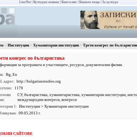
LiterNet
Културни новини
Книгосвят
Книжен пазар
За култура
ло
Институции
Хуманитарни институции
Трети конгрес по българисти
ети конгрес по българистика
формация за програмата и участниците, ресурси, документални филми.
ик
Bg
,
En
L адрес
http:/
/
bulgarianstudies.
org
сетено
1179
ючови
СУ
,
българистика
,
хуманитаристика
,
хуманитарни институции
,
инст
ми
международни конгреси, конгреси
тегория 1
Институции
>
Хуманитарни институции
бликуван
09.05.2013 г.
ОБНИ САЙТОВЕ