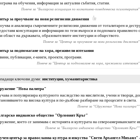
ограма на обучения, информация за актуални събития, статии.
Повече за "
Българска асоциация по когнитивно-поведенческа психотерапия
"
нтър за проучване на нови религиозни движения
оучва и анализира съвременните религиозни движения от тоталитарен и дестру
едоставя консултации и информация по тези въпроси и подпомага правилното 
зи област на държавата, образователните институции и обществото.
Повече за "
Център за проучване на нови религиозни движения
"
нтър за подпомагане на хора, преживели изтезания
вини, публикации, е-книги, проекти, програми.
Повече за "
Център за подпомагане на хора, преживели изтезания
"
падащи ключови думи
институции
,
хуманитаристика
ружение "Нова палитра"
учава и популяризира културното наследство на мислители, учени и творци, до
тановяването на висока култура и по-дълбоко разбиране на процесите в света.
Повече за "
Сдружение "Нова палитра"
"
лгарско индианско общество "Орловият Кръг"
ружение, което се занимава с историята и културата на североамериканските и
Повече за "
Българско индианско общество "Орловият Кръг"
"
учен център за православна култура и изкуства "Свети Архангел Михаил"