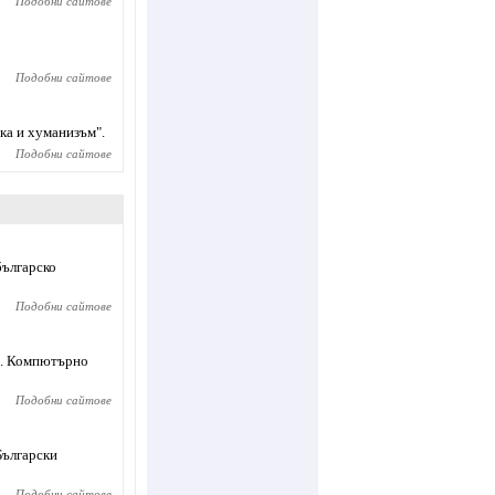
Подобни сайтове
Подобни сайтове
ка и хуманизъм".
Подобни сайтове
българско
Подобни сайтове
ло. Компютърно
Подобни сайтове
Български
Подобни сайтове