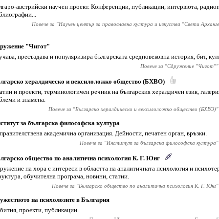
лгаро-австрийски научен проект. Конференции, публикации, интервюта, радио
блиографии...
Повече за "
Научен център за православна култура и изкуства "Свети Арханг
ружение "Чигот"
учава, пресъздава и популяризира българската средновековна история, бит, кул
Повече за "
Сдружение "Чигот"
"
лгарско хералдическо и вексилоложко общество (БХВО)
атии и проекти, терминологичен речник на българския хералдичен език, галерия
блеми и знамена.
Повече за "
Българско хералдическо и вексилоложко общество (БХВО)
"
ститут за българска философска култура
правителствена академична организация. Дейности, печатен орган, връзки.
Повече за "
Институт за българска философска култура
"
лгарско общество по аналитична психология К. Г. Юнг
ружение на хора с интереси в областта на аналитичната психология и психоте
руктура, обучителна програма, новини, статии.
Повече за "
Българско общество по аналитична психология К. Г. Юнг
"
ужеството на психолозите в България
бития, проекти, публикации.