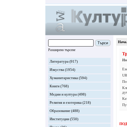
Нача
Търси
Разширено търсене
Тр
Ин
Литература
(917)
Ез
Изкуства
(1954)
UR
Хуманитаристика
(594)
По
Книги
(768)
Кл
ду
Медии и култура
(498)
Ка
Религия и езотерика
(218)
Пу
Образование
(488)
Институции
(550)
ПОД