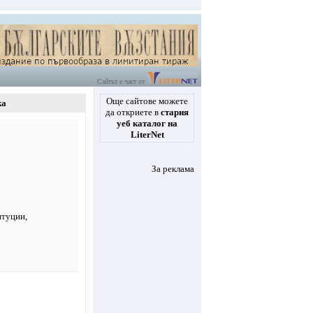
Сайтът е част от
Още сайтове можете
ка
да откриете в
стария
уеб каталог на
LiterNet
За реклама
итуции
,