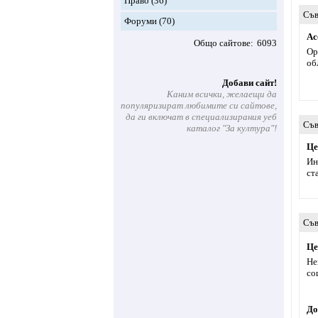
Право
(36)
Съв
Форуми
(70)
Ас
Общо сайтове
6093
Ор
об
Добави сайт!
Каним всички, желаещи да
популяризират любимите си сайтове,
да ги включат в специализирания уеб
Съв
каталог "За култура"!
Це
Ин
ст
Съв
Це
Не
со
До