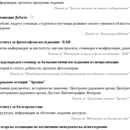
формация, проекти, програми, издания.
Повече за "
Дом на науките за човека и обществото
"
оциация Дебати
убове, където ученици, студенти и неучащи развиват своите умения в областт
ворене.
Повече за "
Асоциация Дебати
"
ститут за философски изследвания - БАН
атка информация за института, научни проекти, семинари и конференции, докла
Повече за "
Институт за философски изследвания - БАН
"
ждународен семинар за балканистични изследвания и специализации
тория и статут, дейности, проекти, фотогалерия.
Повече за "
Международен семинар за балканистични изследвания и специализации
"
ржавна агенция "Архиви"
хивни документи с историческо значение: Централен държавен архив, Централ
риториален държавен архив. Достъп. Библиография. Фондове.
Повече за "
Държавна агенция "Архиви"
"
ститут за български език
руктура, информация за обучение, издания, ресурси.
Повече за "
Институт за български език
"
лгарска асоциация по когнитивно-поведенческа психотерапия