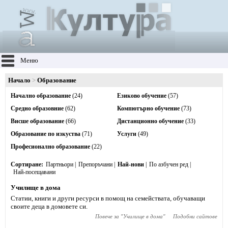
Меню
Начало
Образование
Начално образование
(24)
Езиково обучение
(57)
Средно образовние
(62)
Компютърно обучение
(73)
Висше образование
(66)
Дистанционно обучение
(33)
Образование по изкуства
(71)
Услуги
(49)
Професионално образование
(22)
Сортиране
Партньори
Препоръчани
Най-нови
По азбучен ред
Най-посещавани
Училище в дома
Статии, книги и други ресурси в помощ на семействата, обучаващи
своите деца в домовете си.
Повече за "
Училище в дома
"
Подобни сайтове