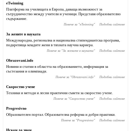
eTwinning
Платформа на училищата в Европа, даваща възможност за
сътрудничество между учители и ученици. Представя образователно
съдържание.
Повече за "
eTwinning
"
Подобни сайтове
За жените в науката
Международна, регионална и национална стипендиантска програма,
подкрепяща младите жени в тяхната научна кариера.
Повече за "
За жените в науката
"
Подобни сайтове
Obrazovani.info
Новини и статии в областта на образованието, информация за
състезания и олимпиади.
Повече за "
Obrazovani.info
"
Подобни сайтове
Скоростно учене
Техники и методи и лесни практични съвети за скоростно учене.
Повече за "
Скоростно учене
"
Подобни сайтове
Progresivno
Образователен портал. Образователна реформа и добри практики.
Повече за "
Progresivno
"
Подобни сайтове
Искам да знам