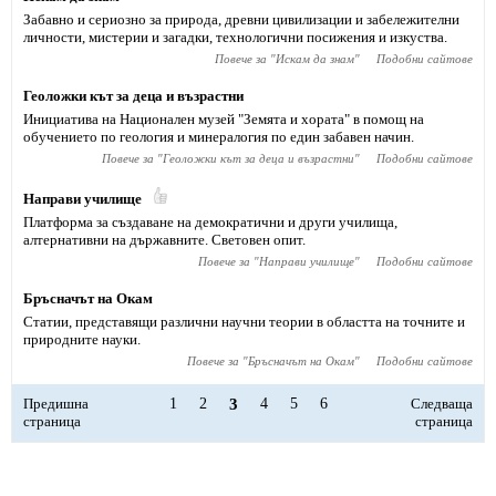
Забавно и сериозно за природа, древни цивилизации и забележителни
личности, мистерии и загадки, технологични посижения и изкуства.
Повече за "
Искам да знам
"
Подобни сайтове
Геоложки кът за деца и възрастни
Инициатива на Национален музей "Земята и хората" в помощ на
обучението по геология и минералогия по един забавен начин.
Повече за "
Геоложки кът за деца и възрастни
"
Подобни сайтове
Направи училище
Платформа за създаване на демократични и други училища,
алтернативни на държавните. Световен опит.
Повече за "
Направи училище
"
Подобни сайтове
Бръсначът на Окам
Статии, представящи различни научни теории в областта на точните и
природните науки.
Повече за "
Бръсначът на Окам
"
Подобни сайтове
Предишна
1
2
3
4
5
6
Следваща
страница
страница