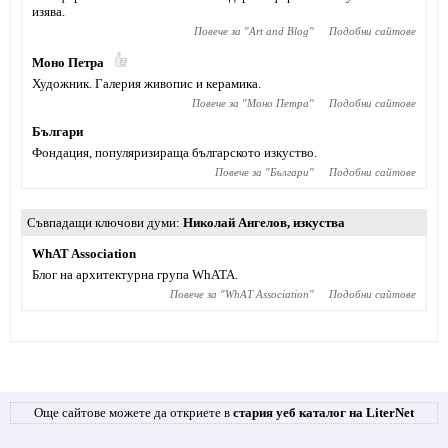
изява.
Повече за "
Art and Blog
"
Подобни сайтове
Моно Петра
Художник. Галерия живопис и керамика.
Повече за "
Моно Петра
"
Подобни сайтове
Българи
Фондация, популяризираща българското изкуство.
Повече за "
Българи
"
Подобни сайтове
Съвпадащи ключови думи
Николай Ангелов
,
изкуства
WhAT Association
Блог на архитектурна група WhATA.
Повече за "
WhAT Association
"
Подобни сайтове
Още сайтове можете да откриете в
стария уеб каталог на LiterNet