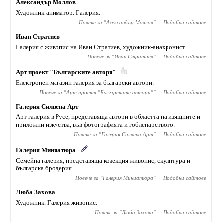
Александър Моллов
Художник-аниматор. Галерия.
Повече за "
Александър Моллов
"
Подобни сайтове
Иван Стратиев
Галерия с живопис на Иван Стратиев, художник-анахронист.
Повече за "
Иван Стратиев
"
Подобни сайтове
Арт проект "Българските автори"
Електронен магазин галерия за български автори.
Повече за "
Арт проект "Българските автори"
"
Подобни сайтове
Галерия Силвена Арт
Арт галерия в Русе, представяща автори в областта на изящните и
приложни изкуства, във фотографията и гобленарството.
Повече за "
Галерия Силвена Арт
"
Подобни сайтове
Галерия Миниатюра
Семейна галерия, представяща колекция живопис, скулптура и
българска бродерия.
Повече за "
Галерия Миниатюра
"
Подобни сайтове
Люба Захова
Художник. Галерия живопис.
Повече за "
Люба Захова
"
Подобни сайтове