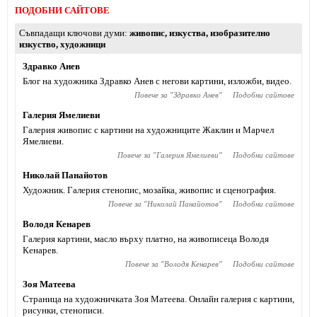
ПОДОБНИ САЙТОВЕ
Съвпадащи ключови думи
живопис
,
изкуства
,
изобразително
изкуство
,
художници
Здравко Анев
Блог на художника Здравко Анев с негови картини, изложби, видео.
Повече за "
Здравко Анев
"
Подобни сайтове
Галерия Ямелиеви
Галерия живопис с картини на художниците Жаклин и Марчел
Ямелиеви.
Повече за "
Галерия Ямелиеви
"
Подобни сайтове
Николай Панайотов
Художник. Галерия стенопис, мозайка, живопис и сценография.
Повече за "
Николай Панайотов
"
Подобни сайтове
Володя Кенарев
Галерия картини, масло върху платно, на живописеца Володя
Кенарев.
Повече за "
Володя Кенарев
"
Подобни сайтове
Зоя Матеева
Страница на художничката Зоя Матеева. Онлайн галерия с картини,
рисунки, стенописи.