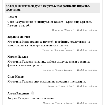
Съвпадащи ключови думи
изкуства
,
изобразително изкуство
,
художници
Rassim
Сайт на художника концептуалист Rassim – Красимир Кръстев.
Галерия с творби.
Повече за "
Rassim
"
Подобни сайтове
Здравко Йончев
Художник. Информация за изложби и събития, представяне на
илюстрации, карикатури и живописни платна.
Повече за "
Здравко Йончев
"
Подобни сайтове
Милко Павлов
Художник. Галерия живопис, работи върху хартия и с техника
фротаж, визуални проекти.
Повече за "
Милко Павлов
"
Подобни сайтове
Слав Недев
Художник. Галерия визуализации на проекти и инсталации.
Повече за "
Слав Недев
"
Подобни сайтове
Ангел Радушев
Зограф. Галерия стенописи и икони.
Повече за "
Ангел Радушев
"
Подобни сайтове