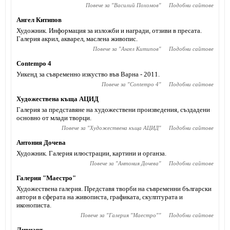
Повече за "
Василий Похомов
"
Подобни сайтове
Ангел Китипов
Художник. Информация за изложби и награди, отзиви в пресата.
Галерия акрил, акварел, маслена живопис.
Повече за "
Ангел Китипов
"
Подобни сайтове
Contempo 4
Уикенд за съвременно изкуство във Варна - 2011.
Повече за "
Contempo 4
"
Подобни сайтове
Художествена къща АЦИД
Галерия за представяне на художествени произведения, създадени
основно от млади творци.
Повече за "
Художествена къща АЦИД
"
Подобни сайтове
Антония Дочева
Художник. Галерия илюстрации, картини и органза.
Повече за "
Антония Дочева
"
Подобни сайтове
Галерия "Маестро"
Художествена галерия. Представя творби на съвременни български
автори в сферата на живописта, графиката, скулптурата и
иконописта.
Повече за "
Галерия "Маестро"
"
Подобни сайтове
Ливиарт