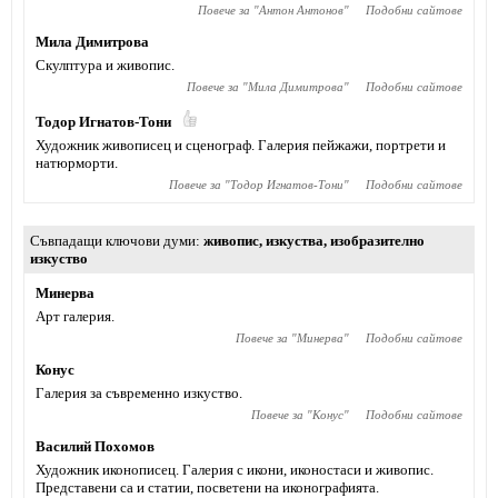
Повече за "
Антон Антонов
"
Подобни сайтове
Мила Димитрова
Скулптура и живопис.
Повече за "
Мила Димитрова
"
Подобни сайтове
Тодор Игнатов-Тони
Художник живописец и сценограф. Галерия пейжажи, портрети и
натюрморти.
Повече за "
Тодор Игнатов-Тони
"
Подобни сайтове
Съвпадащи ключови думи
живопис
,
изкуства
,
изобразително
изкуство
Минерва
Арт галерия.
Повече за "
Минерва
"
Подобни сайтове
Конус
Галерия за съвременно изкуство.
Повече за "
Конус
"
Подобни сайтове
Василий Похомов
Художник иконописец. Галерия с икони, иконостаси и живопис.
Представени са и статии, посветени на иконографията.