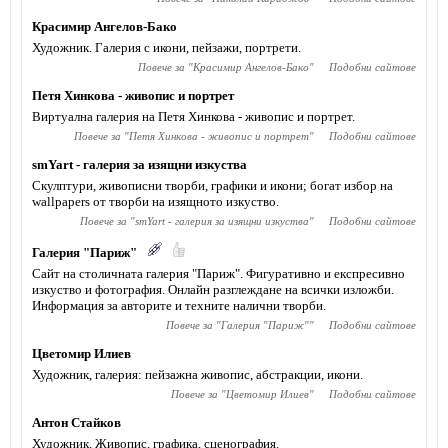
Красимир Ангелов-Бако
Художник. Галерия с икони, пейзажи, портрети.
Повече за "
Красимир Ангелов-Бако
"
Подобни сайтове
Петя Хинкова - живопис и портрет
Виртуална галерия на Петя Хинкова - живопис и портрет.
Повече за "
Петя Хинкова - живопис и портрет
"
Подобни сайтове
smYart - галерия за изящни изкуства
Скулптури, живописни творби, графики и икони; богат избор на
wallpapers от творби на изящното изкуство.
Повече за "
smYart - галерия за изящни изкуства
"
Подобни сайтове
Галерия "Париж"
Сайт на столичната галерия "Париж". Фигуративно и експресивно
изкуство и фотография. Онлайн разглеждане на всички изложби.
Информация за авторите и техните налични творби.
Повече за "
Галерия "Париж"
"
Подобни сайтове
Цветомир Илиев
Художник, галерия: пейзажна живопис, абстракции, икони.
Повече за "
Цветомир Илиев
"
Подобни сайтове
Антон Стайков
Художник. Живопис, графика, сценография.