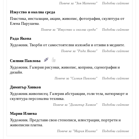
Повече за "
Зоя Матеева
"
Подобни сайтове
Изкуство и околна среда
Пластика, инсталации, акции, живопис, фотография, скулптура от
Елена Парушева.
Повече за "
Изкуство и околна среда
"
Подобни сайтове
Рада Якова
Художник. Творби от самостоятелни изложби и отзиви в медиите.
Повече за "
Рада Якова
"
Подобни сайтове
Силвия Павлова
Художник. Галерия рисунки, живопис, коприна, сценография и
дизайн.
Повече за "
Силвия Павлова
"
Подобни сайтове
Димитър Хинков
Художник живописец. Галерия абстракции, голи тела, натюрморт и
скулптура персонална техника.
Повече за "
Димитър Хинков
"
Подобни сайтове
Мария Илиева
Художник. Представя свои стенописи, илюстрации, портрети и
живописни платна.
Повече за "
Мария Илиева
"
Подобни сайтове