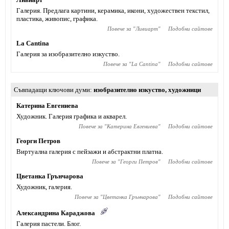
Галерия. Предлага картини, керамика, икони, художествен текстил,
пластика, живопис, графика.
Повече за "
Ливиарт
"
Подобни сайтове
La Cantina
Галерия за изобразително изкуство.
Повече за "
La Cantina
"
Подобни сайтове
Съвпадащи ключови думи
изобразително изкуство
,
художници
Катерина Евгениева
Художник. Галерия графика и акварел.
Повече за "
Катерина Евгениева
"
Подобни сайтове
Георги Петров
Виртуална галерия с пейзажи и абстрактни платна.
Повече за "
Георги Петров
"
Подобни сайтове
Цветанка Грънчарова
Художник, галерия.
Повече за "
Цветанка Грънчарова
"
Подобни сайтове
Александрина Караджова
Галерия пастели. Блог.