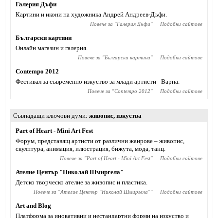
Галерия Дъфи
Картини и икони на художника Андрей Андреев-Дъфи.
Повече за "
Галерия Дъфи
"
Подобни сайтове
Български картини
Онлайн магазин и галерия.
Повече за "
Български картини
"
Подобни сайтове
Contempo 2012
Фестивал за съвременно изкуство за млади артисти - Варна.
Повече за "
Contempo 2012
"
Подобни сайтове
Съвпадащи ключови думи
живопис
,
изкуства
Part of Heart - Mini Art Fest
Форум, представящ артисти от различни жанрове – живопис,
скулптура, анимация, илюстрация, бижута, мода, танц.
Повече за "
Part of Heart - Mini Art Fest
"
Подобни сайтове
Ателие Център "Николай Шмиргела"
Детско творческо ателие за живопис и пластика.
Повече за "
Ателие Център "Николай Шмиргела"
"
Подобни сайтове
Art and Blog
Платформа за иновативни и нестандартни форми на изкуство и