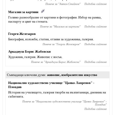
Повече за "
Антон Стайков
"
Подобни сайтове
Магазин за картини
Голямо разнообразие от картини и фотографии. Избор на рамка,
паспарту и цвят на стената.
Повече за "
Магазин за картини
"
Подобни сайтове
Георги Железаров
Биография, изложби, статии, отзиви за художника, галерия.
Повече за "
Георги Железаров
"
Подобни сайтове
Аркадиуш Борис Жабовски
Художник, галерия. Живопис с восък.
Повече за "
Аркадиуш Борис Жабовски
"
Подобни сайтове
Съвпадащи ключови думи
живопис
,
изобразително изкуство
Национално художествено училище "Цанко Лавренов" -
Пловдив
История на училището, галерия творби на възпитаници, дневник на
събитията.
Повече за "
Национално художествено училище "Цанко Лавренов" -
Пловдив
"
Подобни сайтове