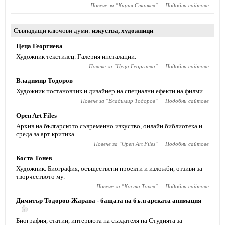
Повече за "
Кирил Станчев
"
Подобни сайтове
Съвпадащи ключови думи
изкуства
,
художници
Цеца Георгиева
Художник текстилец. Галерия инсталации.
Повече за "
Цеца Георгиева
"
Подобни сайтове
Владимир Тодоров
Художник постановчик и дизайнер на специални ефекти на филми.
Повече за "
Владимир Тодоров
"
Подобни сайтове
Open Art Files
Архив на българското съвременно изкуство, онлайн библиотека и
среда за арт критика.
Повече за "
Open Art Files
"
Подобни сайтове
Коста Тонев
Художник. Биография, осъществени проекти и изложби, отзиви за
творчеството му.
Повече за "
Коста Тонев
"
Подобни сайтове
Димитър Тодоров-Жарава - бащата на българската анимация
Биография, статии, интервюта на създателя на Студията за