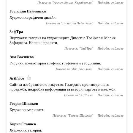
Повече за "
Александрина Караджова
"
Подобни сайтове
Господин Пейчински
Художник графичен дизайн.
Повече за "
Господин Пейчински
"
Подобни сайтове
ЗафТра
Виртуална галерия на художниците Димитър Трайчев и Мария
Зафиркова. Новини, проекти.
Повече за "
ЗафТра
"
Подобни сайтове
Ана Василева
Рисунки, компютърна графика, графичен и уеб дизайн.
Повече за "
Ана Василева
"
Подобни сайтове
ArtPrice
Сайт за изобразително изкуство. Галерия с произведения за
продажба, подробна информация за автори, търгове и изложби.
Повече за "
ArtPrice
"
Подобни сайтове
Георги Шишков
Художник маринист.
Повече за "
Георги Шишков
"
Подобни сайтове
Кирил Станчев
Художник, галерия.