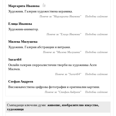
Маргарита Иванова
Художник. Галерия художествена керамика.
Повече за "
Маргарита Иванова
"
Подобни сайтове
Елица Иванова
Художник-аниматор.
Повече за "
Елица Иванова
"
Подобни сайтове
Милена Милушева
Художник. Галерия абстракции и витражи.
Повече за "
Милена Милушева
"
Подобни сайтове
Surart64
Онлайн галерия сюрреалистични творби на художника Асен
Милчев.
Повече за "
Surart64
"
Подобни сайтове
Стефан Андреев
Висококачествена цифрова фотография и оригинални картини.
Повече за "
Стефан Андреев
"
Подобни сайтове
Съвпадащи ключови думи
живопис
,
изобразително изкуство
,
художници