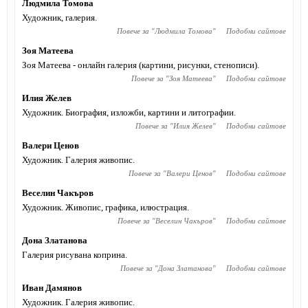
Людмила Томова
Художник, галерия.
Повече за "
Людмила Томова
"
Подобни сайтове
Зоя Матеева
Зоя Матеева - онлайн галерия (картини, рисунки, стенописи).
Повече за "
Зоя Матеева
"
Подобни сайтове
Илия Желев
Художник. Биография, изложби, картини и литографии.
Повече за "
Илия Желев
"
Подобни сайтове
Валери Ценов
Художник. Галерия живопис.
Повече за "
Валери Ценов
"
Подобни сайтове
Веселин Чакъров
Художник. Живопис, графика, илюстрация.
Повече за "
Веселин Чакъров
"
Подобни сайтове
Дона Златанова
Галерия рисувана коприна.
Повече за "
Дона Златанова
"
Подобни сайтове
Иван Дамянов
Художник. Галерия живопис.