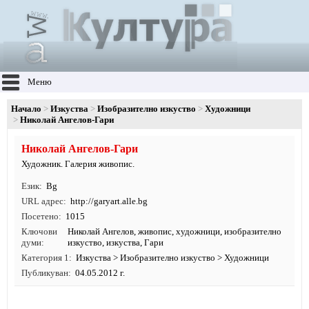
Меню
Начало
Изкуства
Изобразително изкуство
Художници
Николай Ангелов-Гари
Николай Ангелов-Гари
Художник. Галерия живопис.
Език
Bg
URL адрес
http:/
/
garyart.
alle.
bg
Посетено
1015
Ключови
Николай Ангелов
,
живопис
,
художници
,
изобразително
думи
изкуство
,
изкуства
, Гари
Категория 1
Изкуства
>
Изобразително изкуство
>
Художници
Публикуван
04.05.2012 г.