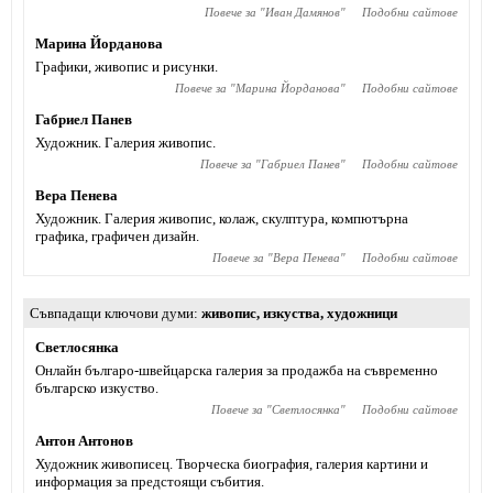
Повече за "
Иван Дамянов
"
Подобни сайтове
Марина Йорданова
Графики, живопис и рисунки.
Повече за "
Марина Йорданова
"
Подобни сайтове
Габриел Панев
Художник. Галерия живопис.
Повече за "
Габриел Панев
"
Подобни сайтове
Вера Пенева
Художник. Галерия живопис, колаж, скулптура, компютърна
графика, графичен дизайн.
Повече за "
Вера Пенева
"
Подобни сайтове
Съвпадащи ключови думи
живопис
,
изкуства
,
художници
Светлосянка
Онлайн българо-швейцарска галерия за продажба на съвременно
българско изкуство.
Повече за "
Светлосянка
"
Подобни сайтове
Антон Антонов
Художник живописец. Творческа биография, галерия картини и
информация за предстоящи събития.