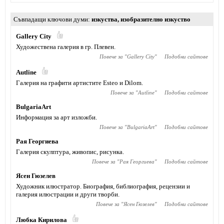
Съвпадащи ключови думи
изкуства
,
изобразително изкуство
Gallery City
Художествена галерия в гр. Плевен.
Повече за "
Gallery City
"
Подобни сайтове
Autline
Галерия на графити артистите Esteo и Dilom.
Повече за "
Autline
"
Подобни сайтове
BulgariaArt
Информация за арт изложби.
Повече за "
BulgariaArt
"
Подобни сайтове
Рая Георгиева
Галерия скулптура, живопис, рисунка.
Повече за "
Рая Георгиева
"
Подобни сайтове
Ясен Гюзелев
Художник илюстратор. Биография, библиография, рецензии и
галерия илюстрации и други творби.
Повече за "
Ясен Гюзелев
"
Подобни сайтове
Любка Кирилова