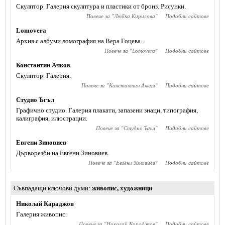
Скулптор. Галерия скулптура и пластики от бронз. Рисунки.
Повече за "
Любка Кирилова
"
Подобни сайтове
Lomovera
Архив с албуми ломография на Вера Гоцева.
Повече за "
Lomovera
"
Подобни сайтове
Константин Ачков
Скулптор. Галерия.
Повече за "
Константин Ачков
"
Подобни сайтове
Студио Ъгъл
Графично студио. Галерия плакати, запазени знаци, типография,
калиграфия, илюстрации.
Повече за "
Студио Ъгъл
"
Подобни сайтове
Евгени Зиновиев
Дърворезби на Евгени Зиновиев.
Повече за "
Евгени Зиновиев
"
Подобни сайтове
Съвпадащи ключови думи
живопис
,
художници
Николай Караджов
Галерия живопис.
Повече за "
Николай Караджов
"
Подобни сайтове