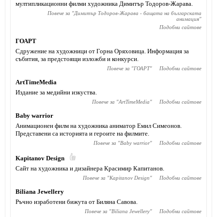
мултипликационни филми художника Димитър Тодоров-Жарава.
Повече за "
Димитър Тодоров-Жарава - бащата на българската
анимация
"
Подобни сайтове
ГОАРТ
Сдружение на художници от Горна Оряховица. Информация за
събития, за предстоящи изложби и конкурси.
Повече за "
ГОАРТ
"
Подобни сайтове
ArtTimeMedia
Издание за медийни изкуства.
Повече за "
ArtTimeMedia
"
Подобни сайтове
Baby warrior
Анимационен филм на художника аниматор Емил Симеонов.
Представени са историята и героите на филмите.
Повече за "
Baby warrior
"
Подобни сайтове
Kapitanov Design
Сайт на художника и дизайнера Красимир Капитанов.
Повече за "
Kapitanov Design
"
Подобни сайтове
Biliana Jewellery
Ръчно изработени бижута от Биляна Савова.
Повече за "
Biliana Jewellery
"
Подобни сайтове